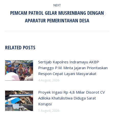
NEXT
PEMCAM PATROL GELAR MUSRENBANG DENGAN
Next
APARATUR PEMERINTAHAN DESA
post:
RELATED POSTS
Sertijab Kapolres Indramayu AKBP
Prianggo P.M. Minta Jajaran Prioritaskan
Respon Cepat Layani Masyarakat
4 August, 2026
Proyek Irigasi Rp 4,8 Miliar Disorot CV
Adiloka Khatulistiwa Diduga Sarat
Korupsi
1 August, 2026