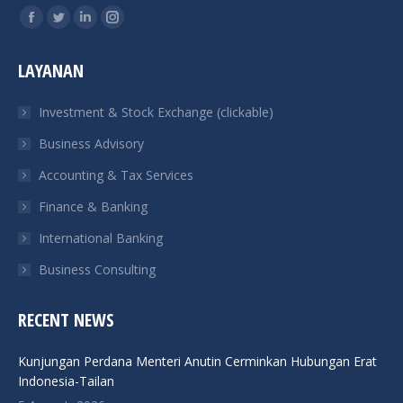
Find us on:
Facebook
Twitter
Linkedin
Instagram
page
page
page
page
LAYANAN
opens
opens
opens
opens
in
in
in
in
Investment & Stock Exchange (clickable)
new
new
new
new
Business Advisory
window
window
window
window
Accounting & Tax Services
Finance & Banking
International Banking
Business Consulting
RECENT NEWS
Kunjungan Perdana Menteri Anutin Cerminkan Hubungan Erat
Indonesia-Tailan