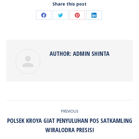
Share this post
Share
Share
Share
Share
on
on
on
on
Facebook
Twitter
Pinterest
LinkedIn
AUTHOR:
ADMIN SHINTA
POST
PREVIOUS
NAVIGATION
POLSEK KROYA GIAT PENYULUHAN POS SATKAMLING
Previous
WIRALODRA PRESISI
post: