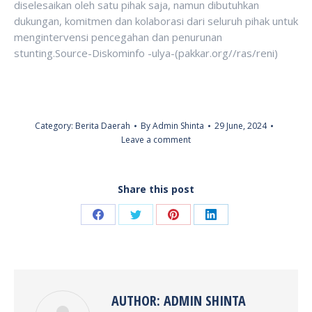
diselesaikan oleh satu pihak saja, namun dibutuhkan
dukungan, komitmen dan kolaborasi dari seluruh pihak untuk
mengintervensi pencegahan dan penurunan
stunting.Source-Diskominfo -ulya-(pakkar.org//ras/reni)
Category:
Berita Daerah
By
Admin Shinta
29 June, 2024
Leave a comment
Share this post
Share
Share
Share
Share
on
on
on
on
Facebook
Twitter
Pinterest
LinkedIn
AUTHOR:
ADMIN SHINTA