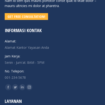
Nam id sem quis mauris porttitor conse quat id vitae dolor –
mauris ultricies mi dolor at pharetra.
GET FREE CONSULTATION!
INFORMASI KONTAK
Alamat:
Alamat Kantor Yayasan Anda
Jam Kerja:
Senin - Jum'at: 8AM - 5PM
No. Telepon:
001-234-5678
Find us on:
Facebook
Twitter
Linkedin
Instagram
page
page
page
page
LAYANAN
opens
opens
opens
opens