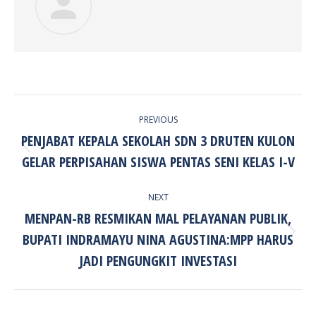
POST
PREVIOUS
NAVIGATION
PENJABAT KEPALA SEKOLAH SDN 3 DRUTEN KULON
Previous
GELAR PERPISAHAN SISWA PENTAS SENI KELAS I-V
post:
NEXT
MENPAN-RB RESMIKAN MAL PELAYANAN PUBLIK,
BUPATI INDRAMAYU NINA AGUSTINA:MPP HARUS
Next
post:
JADI PENGUNGKIT INVESTASI