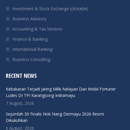
in
in
in
in
Investment & Stock Exchange (clickable)
new
new
new
new
Business Advisory
window
window
window
window
Accounting & Tax Services
Finance & Banking
International Banking
Business Consulting
RECENT NEWS
Kebakaran Terjadi Jaring Milik Nelayan Dan Mobil Fortuner
Ludes DI TPI Karangsong Indramayu
7 August, 2026
Sejumlah 30 Finalis Nok Nang Dermayu 2026 Resmi
Dikukuhkan
6 August, 2026