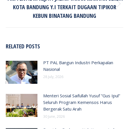
KOTA BANDUNG Y.I TERKAIT DUGAAN TIPIKOR
Next
post:
KEBUN BINATANG BANDUNG
RELATED POSTS
PT PAL Bangun Industri Perkapalan
Nasional
28 July, 2026
Menteri Sosial Saifullah Yusuf ”Gus Ipul”
Seluruh Program Kemensos Harus
Bergerak Satu Arah
30 June, 2026