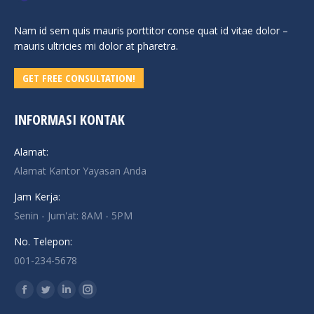
Nam id sem quis mauris porttitor conse quat id vitae dolor –
mauris ultricies mi dolor at pharetra.
GET FREE CONSULTATION!
INFORMASI KONTAK
Alamat:
Alamat Kantor Yayasan Anda
Jam Kerja:
Senin - Jum'at: 8AM - 5PM
No. Telepon:
001-234-5678
Find us on:
Facebook
Twitter
Linkedin
Instagram