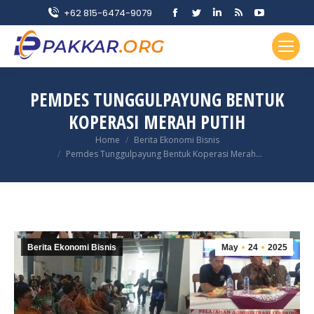
Facebook
Twitter
Linkedin
Rss
YouTube
+62 815-6474-9079
page
page
page
page
page
opens
opens
opens
opens
opens
in
in
in
in
in
new
new
new
new
new
PEMDES TUNGGULPAYUNG BENTUK
window
window
window
window
window
KOPERASI MERAH PUTIH
You are here:
Home
Berita Ekonomi Bisnis
Pemdes Tunggulpayung Bentuk Koperasi Merah…
Berita Ekonomi Bisnis
May
24
2025