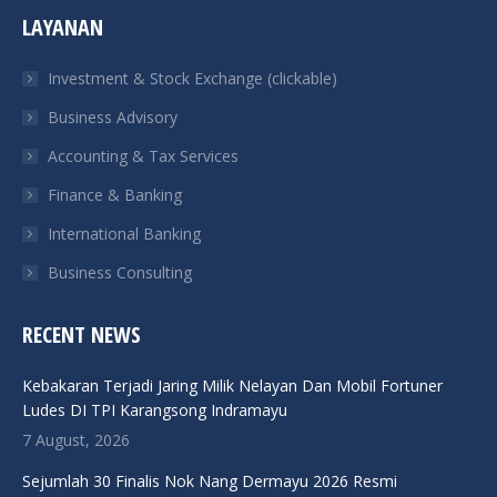
page
page
page
page
LAYANAN
opens
opens
opens
opens
in
in
in
in
Investment & Stock Exchange (clickable)
new
new
new
new
Business Advisory
window
window
window
window
Accounting & Tax Services
Finance & Banking
International Banking
Business Consulting
RECENT NEWS
Kebakaran Terjadi Jaring Milik Nelayan Dan Mobil Fortuner
Ludes DI TPI Karangsong Indramayu
7 August, 2026
Sejumlah 30 Finalis Nok Nang Dermayu 2026 Resmi