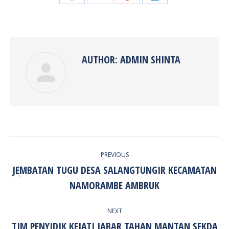
Share
Share
Share
Share
on
on
on
on
Facebook
Twitter
Pinterest
LinkedIn
AUTHOR:
ADMIN SHINTA
POST
PREVIOUS
NAVIGATION
JEMBATAN TUGU DESA SALANGTUNGIR KECAMATAN
Previous
NAMORAMBE AMBRUK
post:
NEXT
TIM PENYIDIK KEJATI JABAR TAHAN MANTAN SEKDA