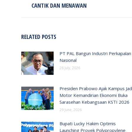
post:
CANTIK DAN MENAWAN
RELATED POSTS
PT PAL Bangun Industri Perkapalan
Nasional
28 July, 2026
Presiden Prabowo Ajak Kampus Jad
Motor Kemandirian Ekonomi Buka
Sarasehan Kebangsaan KSTI 2026
29 June, 2026
Bupati Lucky Hakim Optimis
Launching Proyek Polypropylene