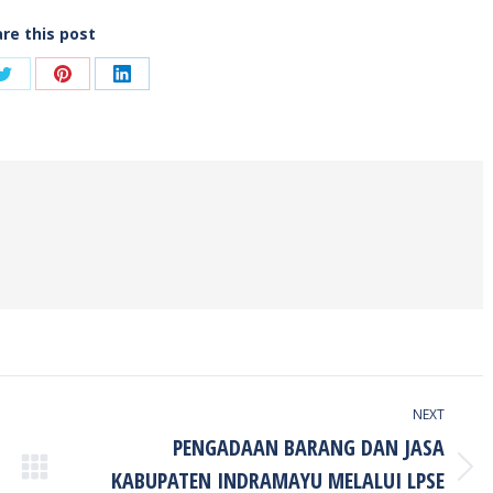
re this post
Share
Share
Share
on
on
on
ook
Twitter
Pinterest
LinkedIn
NEXT
PENGADAAN BARANG DAN JASA
KABUPATEN INDRAMAYU MELALUI LPSE
Next