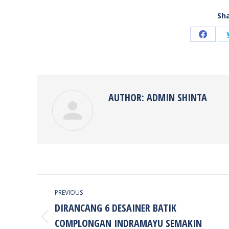
Sha
Share
on
Faceb
AUTHOR:
ADMIN SHINTA
POST
PREVIOUS
NAVIGATION
DIRANCANG 6 DESAINER BATIK
COMPLONGAN INDRAMAYU SEMAKIN
Previous