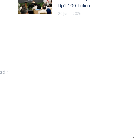
Rp1.100 Triliun
20 June, 2026
rked
*