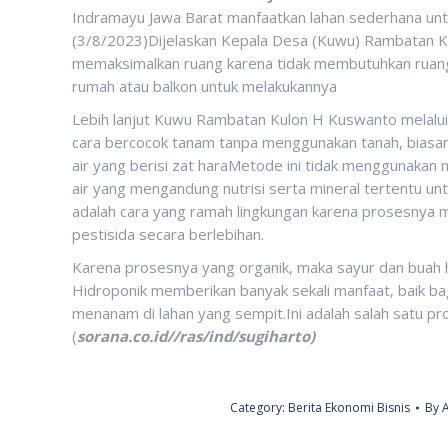
Indramayu Jawa Barat manfaatkan lahan sederhana un
(3/8/2023)Dijelaskan Kepala Desa (Kuwu) Rambatan K
memaksimalkan ruang karena tidak membutuhkan ruang
rumah atau balkon untuk melakukannya
Lebih lanjut Kuwu Rambatan Kulon H Kuswanto melalui
cara bercocok tanam tanpa menggunakan tanah, bias
air yang berisi zat haraMetode ini tidak menggunaka
air yang mengandung nutrisi serta mineral tertentu u
adalah cara yang ramah lingkungan karena prosesnya
pestisida secara berlebihan.
Karena prosesnya yang organik, maka sayur dan buah h
Hidroponik memberikan banyak sekali manfaat, baik b
menanam di lahan yang sempit.Ini adalah salah satu p
(
sorana.co.id//ras/ind/sugiharto)
Category:
Berita Ekonomi Bisnis
By