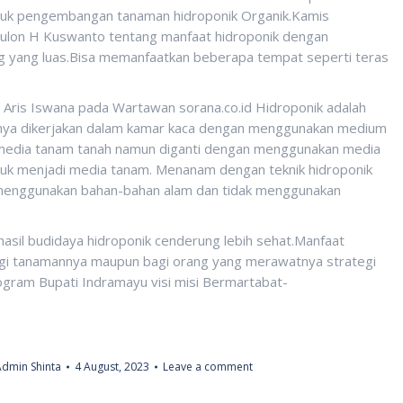
tuk pengembangan tanaman hidroponik Organik.Kamis
ulon H Kuswanto tentang manfaat hidroponik dengan
 yang luas.Bisa memanfaatkan beberapa tempat seperti teras
 Aris Iswana pada Wartawan sorana.co.id Hidroponik adalah
anya dikerjakan dalam kamar kaca dengan menggunakan medium
n media tanam tanah namun diganti dengan menggunakan media
ntuk menjadi media tanam. Menanam dengan teknik hidroponik
 menggunakan bahan-bahan alam dan tidak menggunakan
asil budidaya hidroponik cenderung lebih sehat.Manfaat
agi tanamannya maupun bagi orang yang merawatnya strategi
rogram Bupati Indramayu visi misi Bermartabat-
Admin Shinta
4 August, 2023
Leave a comment