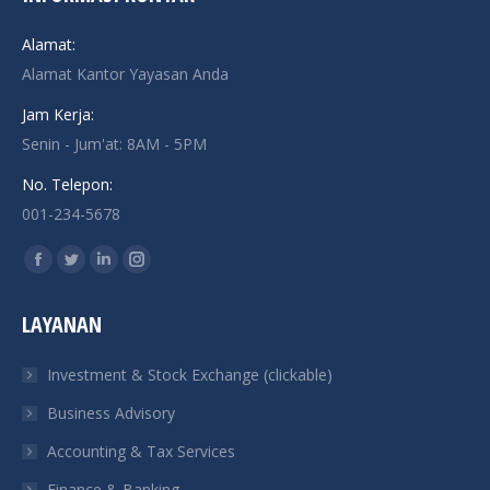
Alamat:
Alamat Kantor Yayasan Anda
Jam Kerja:
Senin - Jum'at: 8AM - 5PM
No. Telepon:
001-234-5678
Find us on:
Facebook
Twitter
Linkedin
Instagram
page
page
page
page
LAYANAN
opens
opens
opens
opens
in
in
in
in
Investment & Stock Exchange (clickable)
new
new
new
new
Business Advisory
window
window
window
window
Accounting & Tax Services
Finance & Banking