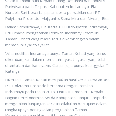
Selain itu hadir pula Kepala Bidang Destinasi dan Industri
Pariwisata pada Dispara Kabupaten Indramayu, Ela
Nurlaela Sari beserta jajaran serta perwakilan dari PT
Polytama Propindo, Mujiyanto, Siena Mira dan Niwang Bita
Dalam Sambutanya, Plt. Kadis DLH Kabupaten Indramayu,
Edi Umaedi mengatakan Pemkab Indramayu memiliki
Taman Kehati yang masih terus dikembangkan dalam
memenuhi syarat-syarat.’
“Alhamdulillah Indramayu punya Taman Kehati yang terus
dikembangkan dalam memenuhi syarat-syarat yang telah
ditentukan dan kami yakin, Cianjur juga punya keunggulan,”
Katanya.
Diketahui Taman Kehati merupakan hasil kerja sama antara
PT. Polytama Propindo bersama dengan Pemkab
Indramayu pada tahun 2019. Untuk itu, menurut Kepala
Bagian Perekonomian Setda Kabupaten Cianjur, Saripudin
mengatakan kunjungan kerja ini dilakukan bertujuan dalam
rangka upaya peningkatan pengelolaan Taman
Keanekaragaman Hayati di Kabupaten Cianjur.