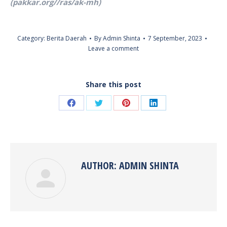
(pakkar.org//ras/ak-mh)
Category:
Berita Daerah
By
Admin Shinta
7 September, 2023
Leave a comment
Share this post
Share
Share
Share
Share
on
on
on
on
Facebook
Twitter
Pinterest
LinkedIn
AUTHOR:
ADMIN SHINTA