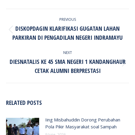
POST
PREVIOUS
NAVIGATION
DISKOPDAGIN KLARIFIKASI GUGATAN LAHAN
Previous
PARKIRAN DI PENGADILAN NEGERI INDRAMAYU
post:
NEXT
DIESNATALIS KE 45 SMA NEGERI 1 KANDANGHAUR
Next
CETAK ALUMNI BERPRESTASI
post:
RELATED POSTS
Iing Misbahuddin Dorong Perubahan
Pola Pikir Masyarakat soal Sampah
9 June, 2026