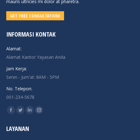
mauris ultricies mi dolor at pharetra.
GET FREE CONSULTATION!
INFORMASI KONTAK
Alamat:
Alamat Kantor Yayasan Anda
Jam Kerja:
Senin - Jum'at: 8AM - 5PM
No. Telepon:
001-234-5678
Find us on:
Facebook
Twitter
Linkedin
Instagram
page
page
page
page
LAYANAN
opens
opens
opens
opens
in
in
in
in