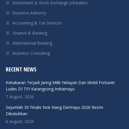
Investment & Stock Exchange (clickable)
new
new
new
new
Business Advisory
window
window
window
window
Accounting & Tax Services
Finance & Banking
International Banking
Business Consulting
RECENT NEWS
Kebakaran Terjadi Jaring Milik Nelayan Dan Mobil Fortuner
Ludes DI TPI Karangsong Indramayu
7 August, 2026
Sejumlah 30 Finalis Nok Nang Dermayu 2026 Resmi
Dikukuhkan
6 August, 2026