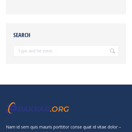
SEARCH
Search:
Nam id sem quis mauris porttitor conse quat id vitae dolor –