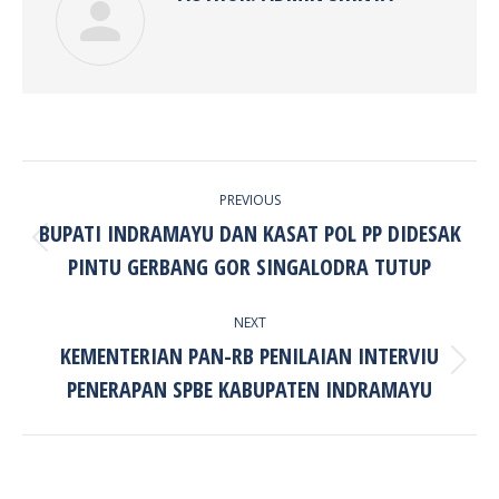
POST
PREVIOUS
NAVIGATION
BUPATI INDRAMAYU DAN KASAT POL PP DIDESAK
Previous
PINTU GERBANG GOR SINGALODRA TUTUP
post:
NEXT
KEMENTERIAN PAN-RB PENILAIAN INTERVIU
Next
PENERAPAN SPBE KABUPATEN INDRAMAYU
post: