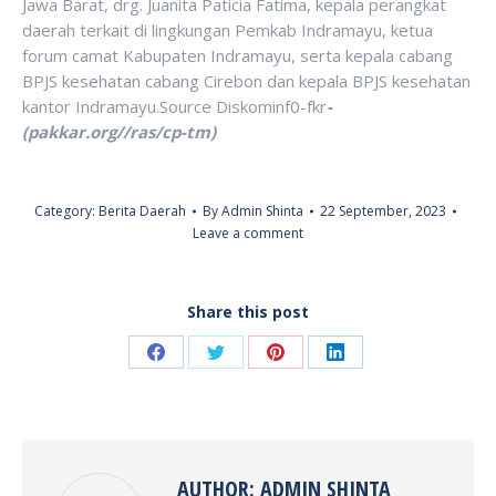
Jawa Barat, drg. Juanita Paticia Fatima, kepala perangkat
daerah terkait di lingkungan Pemkab Indramayu, ketua
forum camat Kabupaten Indramayu, serta kepala cabang
BPJS kesehatan cabang Cirebon dan kepala BPJS kesehatan
kantor Indramayu.Source Diskominf0-fkr
-
(pakkar.org//ras/cp-tm)
Category:
Berita Daerah
By
Admin Shinta
22 September, 2023
Leave a comment
Share this post
Share
Share
Share
Share
on
on
on
on
Facebook
Twitter
Pinterest
LinkedIn
AUTHOR:
ADMIN SHINTA