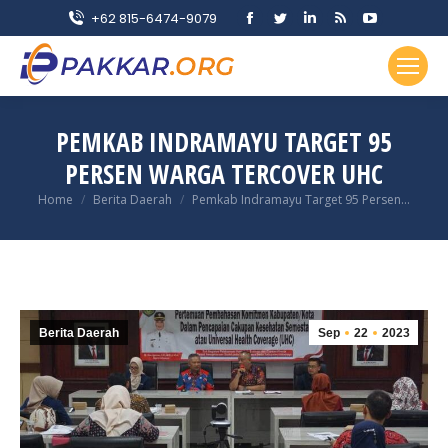
Facebook
Twitter
Linkedin
Rss
YouTube
+62 815-6474-9079
page
page
page
page
page
opens
opens
opens
opens
opens
in
in
in
in
in
new
new
new
new
new
PEMKAB INDRAMAYU TARGET 95
window
window
window
window
window
PERSEN WARGA TERCOVER UHC
You are here:
Home
Berita Daerah
Pemkab Indramayu Target 95 Persen…
Berita Daerah
Sep
22
2023