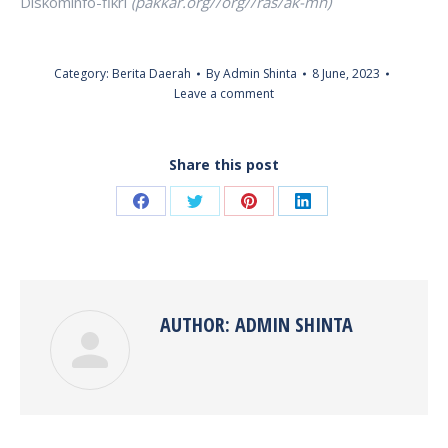
Diskominfo-fikri
(pakkar.org//org//ras/ak-mh)
Category:
Berita Daerah
By
Admin Shinta
8 June, 2023
Leave a comment
Share this post
Share
Share
Share
Share
on
on
on
on
Facebook
Twitter
Pinterest
LinkedIn
AUTHOR:
ADMIN SHINTA