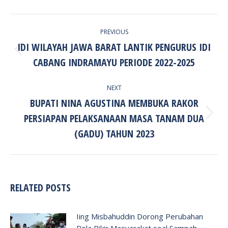
POST
PREVIOUS
NAVIGATION
IDI WILAYAH JAWA BARAT LANTIK PENGURUS IDI
Previous
CABANG INDRAMAYU PERIODE 2022-2025
post:
NEXT
BUPATI NINA AGUSTINA MEMBUKA RAKOR
PERSIAPAN PELAKSANAAN MASA TANAM DUA
Next
post:
(GADU) TAHUN 2023
RELATED POSTS
Iing Misbahuddin Dorong Perubahan