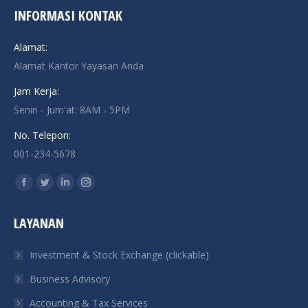
INFORMASI KONTAK
Alamat:
Alamat Kantor Yayasan Anda
Jam Kerja:
Senin - Jum'at: 8AM - 5PM
No. Telepon:
001-234-5678
Find us on:
Facebook
Twitter
Linkedin
Instagram
page
page
page
page
LAYANAN
opens
opens
opens
opens
in
in
in
in
Investment & Stock Exchange (clickable)
new
new
new
new
Business Advisory
window
window
window
window
Accounting & Tax Services