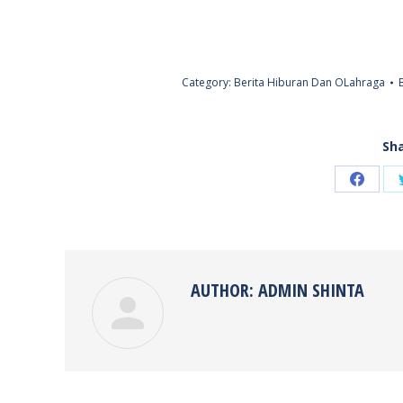
Category:
Berita Hiburan Dan OLahraga
Sha
Share
on
Faceb
AUTHOR:
ADMIN SHINTA