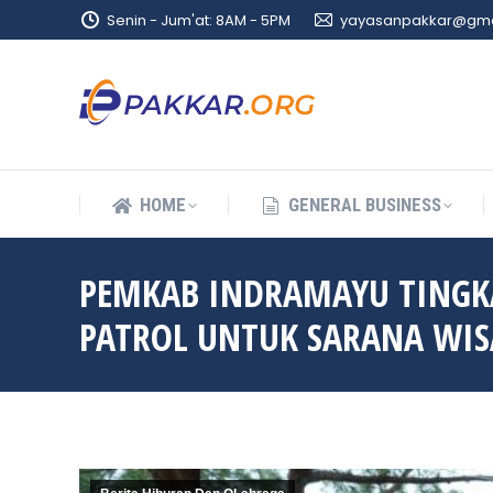
Senin - Jum'at: 8AM - 5PM
yayasanpakkar@gma
HOME
GENERAL BUSINESS
HOME
GENERAL BUSINESS
PEMKAB INDRAMAYU TINGKA
PATROL UNTUK SARANA WIS