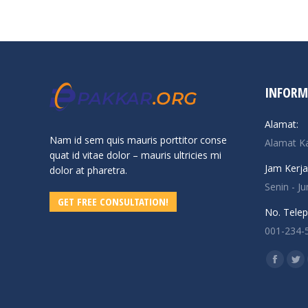
INFORM
Alamat:
Nam id sem quis mauris porttitor conse
Alamat K
quat id vitae dolor – mauris ultricies mi
Jam Kerja
dolor at pharetra.
Senin - J
GET FREE CONSULTATION!
No. Telep
001-234-
Find us o
Facebo
Twi
page
pa
opens
op