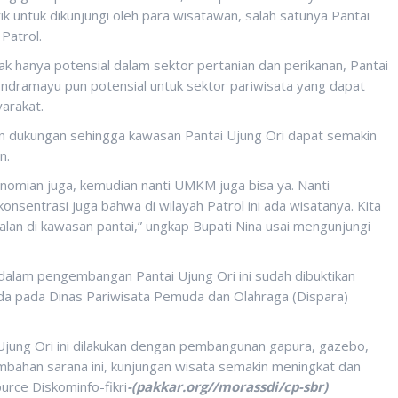
k untuk dikunjungi oleh para wisatawan, salah satunya Pantai
Patrol.
k hanya potensial dalam sektor pertanian dan perikanan, Pantai
n Indramayu pun potensial untuk sektor pariwisata yang dapat
arakat.
 dukungan sehingga kawasan Pantai Ujung Ori dapat semakin
n.
nomian juga, kemudian nanti UMKM juga bisa ya. Nanti
nsentrasi juga bahwa di wilayah Patrol ini ada wisatanya. Kita
alan di kawasan pantai,” ungkap Bupati Nina usai mengunjungi
lam pengembangan Pantai Ujung Ori ini sudah dibuktikan
a pada Dinas Pariwisata Pemuda dan Olahraga (Dispara)
 Ujung Ori ini dilakukan dengan pembangunan gapura, gazebo,
ahan sarana ini, kunjungan wisata semakin meningkat dan
rce Diskominfo-fikri
-(pakkar.org//morassdi/cp-sbr)