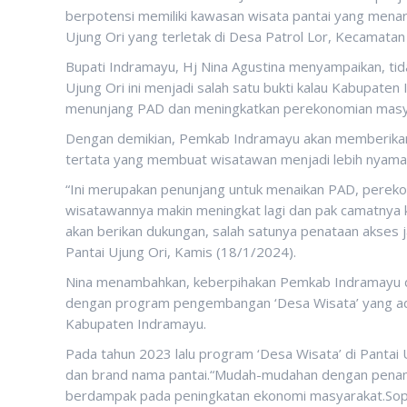
berpotensi memiliki kawasan wisata pantai yang menari
Ujung Ori yang terletak di Desa Patrol Lor, Kecamatan 
Bupati Indramayu, Hj Nina Agustina menyampaikan, tida
Ujung Ori ini menjadi salah satu bukti kalau Kabupate
menunjang PAD dan meningkatkan perekonomian masy
Dengan demikian, Pemkab Indramayu akan memberikan
tertata yang membuat wisatawan menjadi lebih nyama
“Ini merupakan penunjang untuk menaikan PAD, pereko
wisatawannya makin meningkat lagi dan pak camatnya ko
akan berikan dukungan, salah satunya penataan akses j
Pantai Ujung Ori, Kamis (18/1/2024).
Nina menambahkan, keberpihakan Pemkab Indramayu da
dengan program pengembangan ‘Desa Wisata’ yang ad
Kabupaten Indramayu.
Pada tahun 2023 lalu program ‘Desa Wisata’ di Pantai
dan brand nama pantai.“Mudah-mudahan dengan penamb
berdampak pada peningkatan ekonomi masyarakat.Sopu