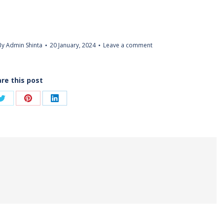
By
Admin Shinta
20 January, 2024
Leave a comment
re this post
Share
Share
Share
on
on
on
ook
Twitter
Pinterest
LinkedIn