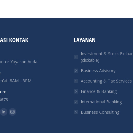
ASI KONTAK
LAYANAN
Investment & Stock Excha
(clickable)
antor Yayasan Anda
Business Advisory
:
um'at: 8AM - 5PM
Accounting & Tax Services
Finance & Banking
on:
5678
International Banking
n:
Business Consulting
ok
tter
Linkedin
Instagram
ge
page
page
ens
opens
opens