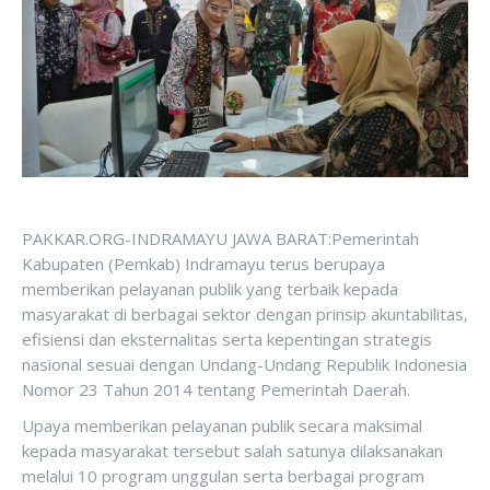
PAKKAR.ORG-INDRAMAYU JAWA BARAT:Pemerintah
Kabupaten (Pemkab) Indramayu terus berupaya
memberikan pelayanan publik yang terbaik kepada
masyarakat di berbagai sektor dengan prinsip akuntabilitas,
efisiensi dan eksternalitas serta kepentingan strategis
nasional sesuai dengan Undang-Undang Republik Indonesia
Nomor 23 Tahun 2014 tentang Pemerintah Daerah.
Upaya memberikan pelayanan publik secara maksimal
kepada masyarakat tersebut salah satunya dilaksanakan
melalui 10 program unggulan serta berbagai program