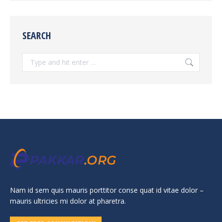
SEARCH
Search:
Nam id sem quis mauris porttitor conse quat id vitae dolor –
mauris ultricies mi dolor at pharetra.