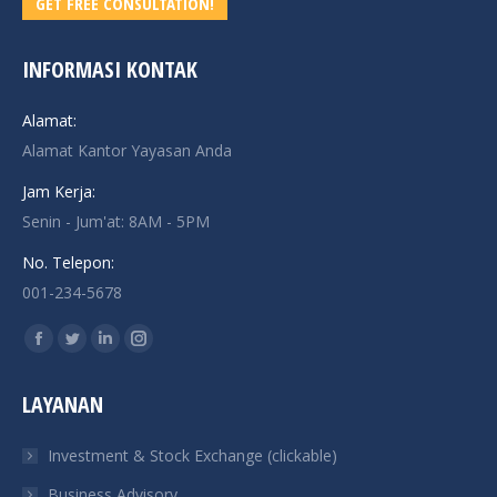
GET FREE CONSULTATION!
INFORMASI KONTAK
Alamat:
Alamat Kantor Yayasan Anda
Jam Kerja:
Senin - Jum'at: 8AM - 5PM
No. Telepon:
001-234-5678
Find us on:
Facebook
Twitter
Linkedin
Instagram
page
page
page
page
LAYANAN
opens
opens
opens
opens
in
in
in
in
Investment & Stock Exchange (clickable)
new
new
new
new
Business Advisory
window
window
window
window