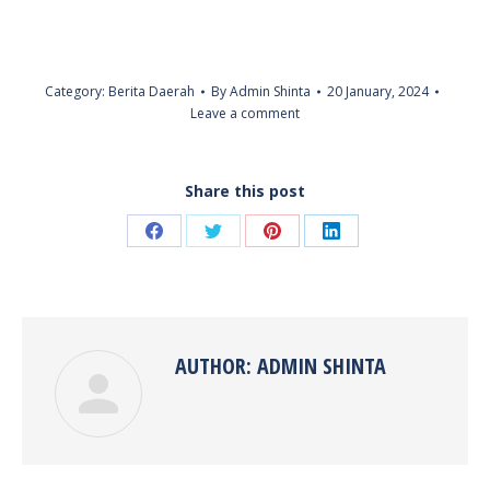
Category:
Berita Daerah
By
Admin Shinta
20 January, 2024
Leave a comment
Share this post
Share
Share
Share
Share
on
on
on
on
Facebook
Twitter
Pinterest
LinkedIn
AUTHOR:
ADMIN SHINTA