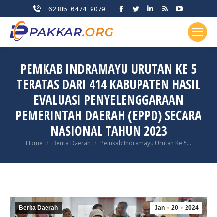
Facebook
Twitter
Linkedin
Rss
YouTube
+62 815-6474-9079
page
page
page
page
page
opens
opens
opens
opens
opens
in
in
in
in
in
new
new
new
new
new
PEMKAB INDRAMAYU URUTAN KE 5
window
window
window
window
window
TERATAS DARI 414 KABUPATEN HASIL
EVALUASI PENYELENGGARAAN
PEMERINTAH DAERAH (EPPD) SECARA
NASIONAL TAHUN 2023
You are here:
Home
Berita Daerah
Pemkab Indramayu Urutan Ke 5…
Berita Daerah
Jan
20
2024