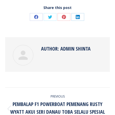
Share this post
Share
Share
Share
Share
on
on
on
on
Facebook
Twitter
Pinterest
LinkedIn
AUTHOR:
ADMIN SHINTA
POST
PREVIOUS
NAVIGATION
PEMBALAP F1 POWERBOAT PEMENANG RUSTY
WYATT AKUI SERI DANAU TOBA SELALU SPESIAL
Previous