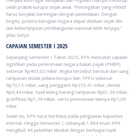
menjadi kunci agar kebijakan dan regulasi mampu menutup
celah praktik korupsi sejak awal. “Pencegahan yang efektif
harus berjalan beriringan dengan penindakan. Dengan
begitu, potensi kerugian negara dapat ditekan sejak dini
dan keberlanjutan pembangunan nasional lebih terjaga,”
jelas Setyo.
CAPAIAN SEMESTER I 2025
Sepanjang Semester I Tahun 2025, KPK mencatat capaian
signifikan pada penerimaan negara bukan pajak (PNBP)
sebesar Rp403,02 miliar. Angka tersebut berasal dari uang
rampasan tindak pidana korupsi dan TPPU sebesar
Rp70,13 miliar, uang pengganti Rp253,41 miliar, denda
Rp9,44 miliar, hasil lelang barang rampasan Rp61,36 miliar,
gratifikasi Rp1,59 miliar, serta penerimaan lainnya Rp7,09
miliar.
Selain itu, KPK turut berfokus pada penguatan kapasitas
internal. Hingga Semester I, sebanyak 1.964 insan KPK
mengikuti 44 pelatihan klasikal dengan berbagai topik