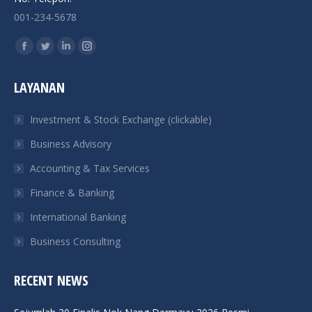
001-234-5678
Find us on:
Facebook
Twitter
Linkedin
Instagram
page
page
page
page
LAYANAN
opens
opens
opens
opens
in
in
in
in
Investment & Stock Exchange (clickable)
new
new
new
new
Business Advisory
window
window
window
window
Accounting & Tax Services
Finance & Banking
International Banking
Business Consulting
RECENT NEWS