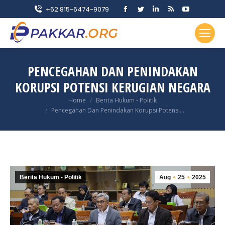
Facebook
Twitter
Linkedin
Rss
YouTube
+62 815-6474-9079
page
page
page
page
page
opens
opens
opens
opens
opens
in
in
in
in
in
new
new
new
new
new
PENCEGAHAN DAN PENINDAKAN
window
window
window
window
window
KORUPSI POTENSI KERUGIAN NEGARA
You are here:
Home
Berita Hukum - Politik
Pencegahan Dan Penindakan Korupsi Potensi…
Berita Hukum - Politik
Aug
25
2025