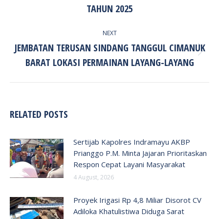
post:
TAHUN 2025
NEXT
JEMBATAN TERUSAN SINDANG TANGGUL CIMANUK
Next
BARAT LOKASI PERMAINAN LAYANG-LAYANG
post:
RELATED POSTS
Sertijab Kapolres Indramayu AKBP
Prianggo P.M. Minta Jajaran Prioritaskan
Respon Cepat Layani Masyarakat
4 August, 2026
Proyek Irigasi Rp 4,8 Miliar Disorot CV
Adiloka Khatulistiwa Diduga Sarat