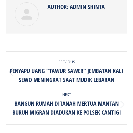
AUTHOR:
ADMIN SHINTA
POST
PREVIOUS
NAVIGATION
PENYAPU UANG “TAWUR SAWER” JEMBATAN KALI
Previous
SEWO MENINGKAT SAAT MUDIK LEBARAN
post:
NEXT
BANGUN RUMAH DITANAH MERTUA MANTAN
Next
BURUH MIGRAN DIADUKAN KE POLSEK CANTIGI
post: