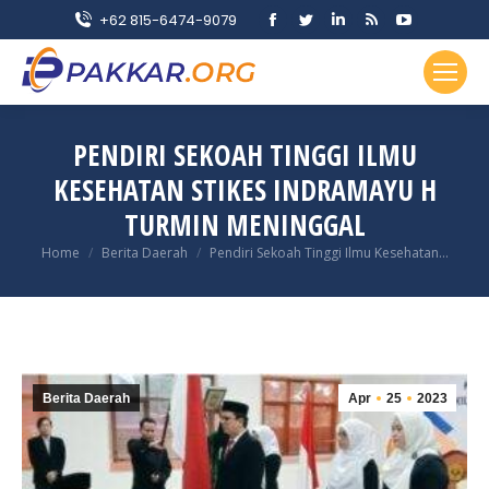
Facebook
Twitter
Linkedin
Rss
YouTube
+62 815-6474-9079
page
page
page
page
page
opens
opens
opens
opens
opens
in
in
in
in
in
new
new
new
new
new
PENDIRI SEKOAH TINGGI ILMU
window
window
window
window
window
KESEHATAN STIKES INDRAMAYU H
TURMIN MENINGGAL
You are here:
Home
Berita Daerah
Pendiri Sekoah Tinggi Ilmu Kesehatan…
Berita Daerah
Apr
25
2023