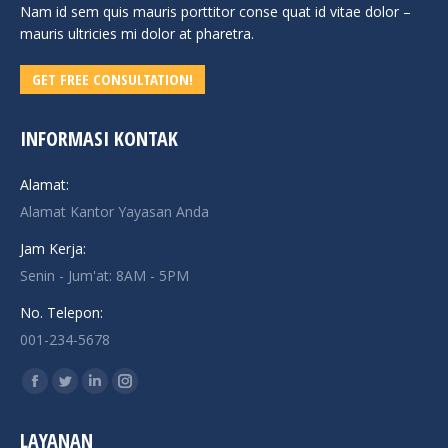
Nam id sem quis mauris porttitor conse quat id vitae dolor –
mauris ultricies mi dolor at pharetra.
GET FREE CONSULTATION!
INFORMASI KONTAK
Alamat:
Alamat Kantor Yayasan Anda
Jam Kerja:
Senin - Jum'at: 8AM - 5PM
No. Telepon:
001-234-5678
Find us on:
Facebook
Twitter
Linkedin
Instagram
page
page
page
page
LAYANAN
opens
opens
opens
opens