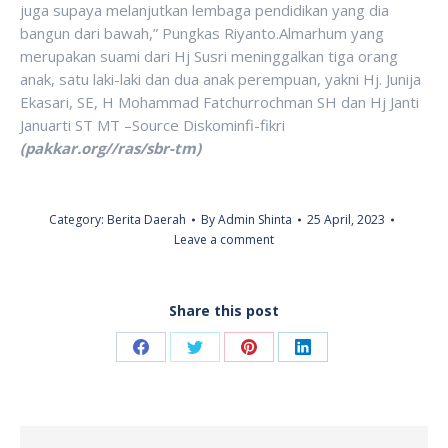
juga supaya melanjutkan lembaga pendidikan yang dia
bangun dari bawah,” Pungkas Riyanto.Almarhum yang
merupakan suami dari Hj Susri meninggalkan tiga orang
anak, satu laki-laki dan dua anak perempuan, yakni Hj. Junija
Ekasari, SE, H Mohammad Fatchurrochman SH dan Hj Janti
Januarti ST MT –Source Diskominfi-fikri
(pakkar.org//ras/sbr-tm)
Category:
Berita Daerah
By
Admin Shinta
25 April, 2023
Leave a comment
Share this post
Share
Share
Share
Share
on
on
on
on
Facebook
Twitter
Pinterest
LinkedIn