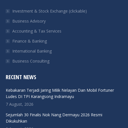
in
in
in
in
Investment & Stock Exchange (clickable)
new
new
new
new
Business Advisory
window
window
window
window
Accounting & Tax Services
Finance & Banking
International Banking
Business Consulting
RECENT NEWS
Kebakaran Terjadi Jaring Milik Nelayan Dan Mobil Fortuner
Ludes DI TPI Karangsong Indramayu
7 August, 2026
Sejumlah 30 Finalis Nok Nang Dermayu 2026 Resmi
Dikukuhkan