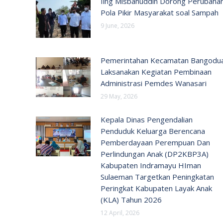
Iing Misbahuddin Dorong Perubaha
Pola Pikir Masyarakat soal Sampah
9 June, 2026
Pemerintahan Kecamatan Bangodu
Laksanakan Kegiatan Pembinaan
Administrasi Pemdes Wanasari
29 May, 2026
Kepala Dinas Pengendalian
Penduduk Keluarga Berencana
Pemberdayaan Perempuan Dan
Perlindungan Anak (DP2KBP3A)
Kabupaten Indramayu HIman
Sulaeman Targetkan Peningkatan
Peringkat Kabupaten Layak Anak
(KLA) Tahun 2026
12 April, 2026