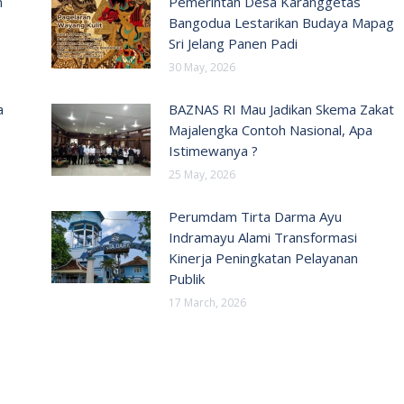
n
Pemerintah Desa Karanggetas
Bangodua Lestarikan Budaya Mapag
Sri Jelang Panen Padi
30 May, 2026
a
BAZNAS RI Mau Jadikan Skema Zakat
Majalengka Contoh Nasional, Apa
Istimewanya ?
25 May, 2026
Perumdam Tirta Darma Ayu
Indramayu Alami Transformasi
Kinerja Peningkatan Pelayanan
Publik
17 March, 2026