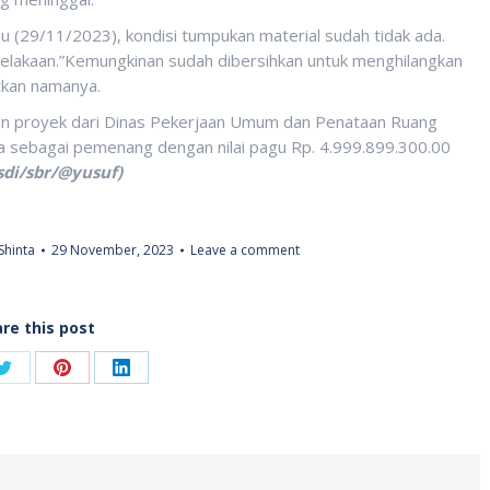
u (29/11/2023), kondisi tumpukan material sudah tidak ada.
ecelakaan.”Kemungkinan sudah dibersihkan untuk menghilangkan
tkan namanya.
kan proyek dari Dinas Pekerjaan Umum dan Penataan Ruang
a sebagai pemenang dengan nilai pagu Rp. 4.999.899.300.00
sdi/sbr/@yusuf)
Shinta
29 November, 2023
Leave a comment
re this post
Share
Share
Share
on
on
on
ook
Twitter
Pinterest
LinkedIn