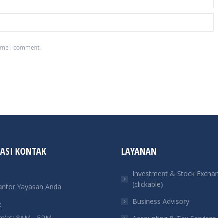
time I comment.
ASI KONTAK
LAYANAN
Investment & Stock Excha
(clickable)
antor Yayasan Anda
Business Advisory
:
um'at: 8AM - 5PM