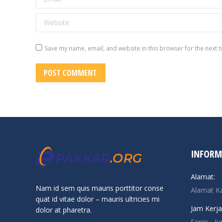
Website
Save my name, email, and website in this browser for the next 
POST COMMENT
INFORM
Alamat:
Nam id sem quis mauris porttitor conse
Alamat K
quat id vitae dolor – mauris ultricies mi
Jam Kerja
dolor at pharetra.
Senin - J