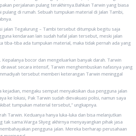
akan perjalanan pulang terakhirnya.Bahkan Tarwin yang biasa
 pulang di rumah. Sebuah tumpukan material di Jalan Tambi,
abnya.
i jalan Tegalurung – Tambi tersebut ditumpuk begitu saja
una kendaraan lain sudah hafal jalan tersebut, meski jalan
a tiba-tiba ada tumpukan material, maka tidak pernah ada yang
t. Kepalanya bocor dan mengeluarkan banyak darah. Tarwin
 dirawat secara intensif, Tarwin menghembuskan nafasnya yang
hammadiyah tersebut memberi keterangan Tarwin meninggal
sca kejadian, mengaku sempat menyaksikan dua pengguna jalan
aya ke lokasi, Pak Tarwin sudah dievakuasi polisi, namun saya
akibat tumpukan material tersebut,” ungkapnya.
rah Tarwin. Keduanya hanya luka-luka dan bisa melanjutkan
g tak sama.Warga Sliyeg akhirnya menyayangkan pihak jasa
 membahayakan pengguna jalan. Mereka berharap perusahaan
g meninggal.