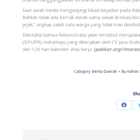
Saat awak media mengunjungi lokasi kejadian pada Rab
Bahkan tidak ada bercak darah sama sekali di lokasi k
jejak,” ungkap salah satu warga yang tidak mau disebu
Diketahui bahwa Rekonstruksi jalan tersebut merupa
(DPUPR) Indramayu yang dikerjakan oleh CV Jasa Grah
dari 120 hari kalender atau kerja.
(pakkar.org//moras
Category:
Berita Daerah
By
Admin 
Sha
Share
on
Faceb