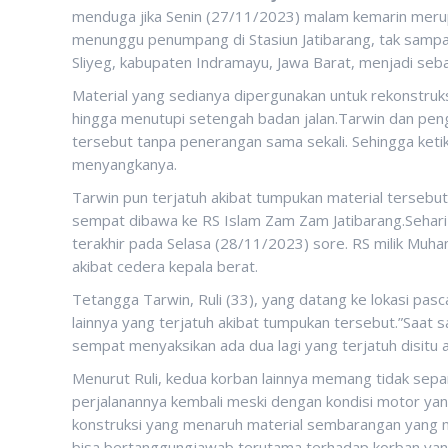
menduga jika Senin (27/11/2023) malam kemarin merup
menunggu penumpang di Stasiun Jatibarang, tak sampai
Sliyeg, kabupaten Indramayu, Jawa Barat, menjadi seb
Material yang sedianya dipergunakan untuk rekonstruks
hingga menutupi setengah badan jalan.Tarwin dan pengg
tersebut tanpa penerangan sama sekali. Sehingga ketik
menyangkanya.
Tarwin pun terjatuh akibat tumpukan material tersebu
sempat dibawa ke RS Islam Zam Zam Jatibarang.Sehari
terakhir pada Selasa (28/11/2023) sore. RS milik Mu
akibat cedera kepala berat.
Tetangga Tarwin, Ruli (33), yang datang ke lokasi pa
lainnya yang terjatuh akibat tumpukan tersebut.”Saat s
sempat menyaksikan ada dua lagi yang terjatuh disitu 
Menurut Ruli, kedua korban lainnya memang tidak sepa
perjalanannya kembali meski dengan kondisi motor yan
konstruksi yang menaruh material sembarangan yang
bisa bertanggungjawab terutama terhadap korban yan