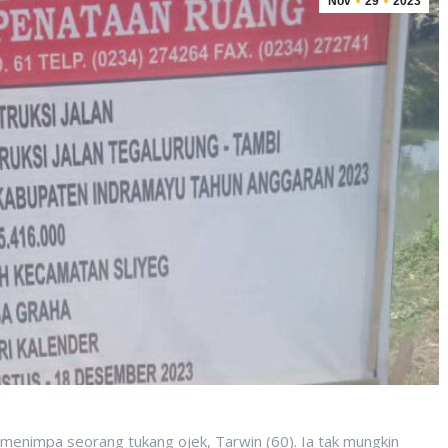
Nov
29
2023
 menimpa seorang tukang ojek, Tarwin (60). Ia tak mungkin