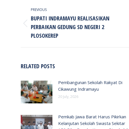
POST
PREVIOUS
NAVIGATION
BUPATI INDRAMAYU REALISASIKAN
PERBAIKAN GEDUNG SD NEGERI 2
Previous
post:
PLOSOKEREP
RELATED POSTS
Pembangunan Sekolah Rakyat Di
Cikawung Indramayu
20 July, 2026
Pemkab Jawa Barat Harus Pikirkan
Kelanjutan Sekolah Swasta Sekitar