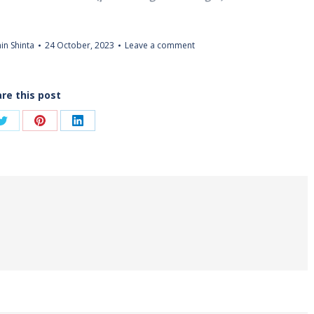
n Shinta
24 October, 2023
Leave a comment
re this post
Share
Share
Share
on
on
on
ook
Twitter
Pinterest
LinkedIn