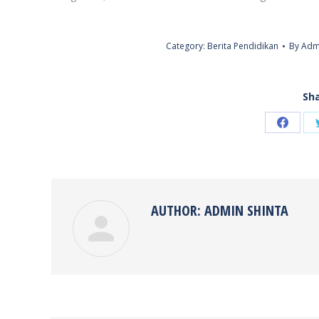
Category:
Berita Pendidikan
By
Admi
Sha
Share
on
Faceb
AUTHOR:
ADMIN SHINTA