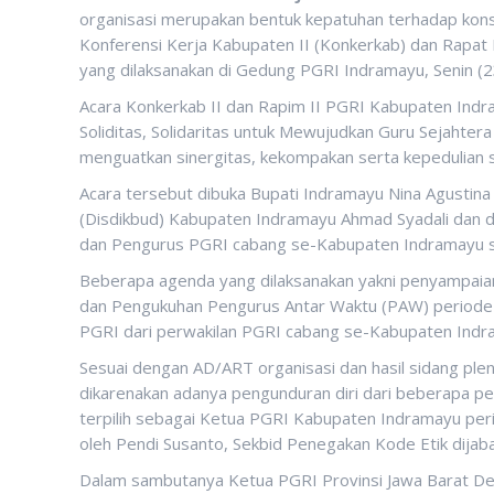
organisasi merupakan bentuk kepatuhan terhadap konsti
Konferensi Kerja Kabupaten II (Konkerkab) dan Rapat
yang dilaksanakan di Gedung PGRI Indramayu, Senin (
Acara Konkerkab II dan Rapim II PGRI Kabupaten Indr
Soliditas, Solidaritas untuk Mewujudkan Guru Sejahter
menguatkan sinergitas, kekompakan serta kepedulian
Acara tersebut dibuka Bupati Indramayu Nina Agustina 
(Disdikbud) Kabupaten Indramayu Ahmad Syadali dan d
dan Pengurus PGRI cabang se-Kabupaten Indramayu se
Beberapa agenda yang dilaksanakan yakni penyampai
dan Pengukuhan Pengurus Antar Waktu (PAW) periode 
PGRI dari perwakilan PGRI cabang se-Kabupaten Indr
Sesuai dengan AD/ART organisasi dan hasil sidang pl
dikarenakan adanya pengunduran diri dari beberapa p
terpilih sebagai Ketua PGRI Kabupaten Indramayu peri
oleh Pendi Susanto, Sekbid Penegakan Kode Etik dijaba
Dalam sambutanya Ketua PGRI Provinsi Jawa Barat D