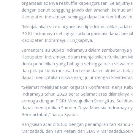
organisasi adanya reshuffle kepengurusan. Selanjutny
dengan penuh tanggung jawab dan amanah, kemudian 
Kabupaten Indramayu sehingga dapat berkontribusi posi
“Menjalankan suatu organisasi diperlukan akhlak, adab
PGRI Indramayu sehingga roda organisasi dapat berja
Kabupaten Indramayu,” ungkapnya.
Sementara itu Bupati Indramayu dalam sambutannya y
Kabupaten Indramayu dalam menjalankan Kurikulum M
dunia pendidikan yang bahagia sehingga para siswa m
dan pelajar tidak merasa tertekan dalam aktivitas bel
dapat menciptakan siswa yang jujur dengan kreativitas
“Selamat melaksanakan kegiatan Konferensi Kerja Kab
Indramayu tahun 2023 serta Selamat atas dilantikny
semoga dengan PGRI Mewujudkan Sinergitas, Soliditas
dapat menciptakan Sumber Daya Manusia Indramayu ya
Bermartabat,” harap Syadali.
Rangkaian acar ditutup dengan penampilan tari Randu K
Margadadi, dan Tari Petani dari SDN V Margadadi.Sour