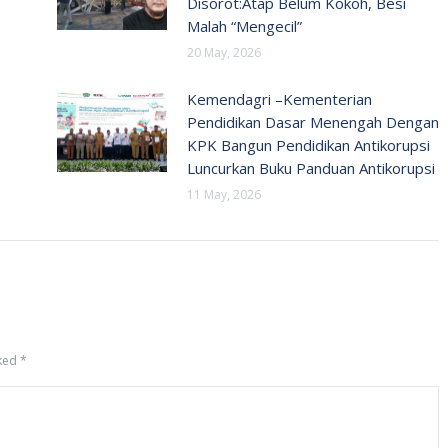
Disorot:Atap Belum Kokoh, Besi
Malah “Mengecil”
20 May, 2026
Kemendagri –Kementerian
Pendidikan Dasar Menengah Dengan
KPK Bangun Pendidikan Antikorupsi
Luncurkan Buku Panduan Antikorupsi
11 May, 2026
rked
*