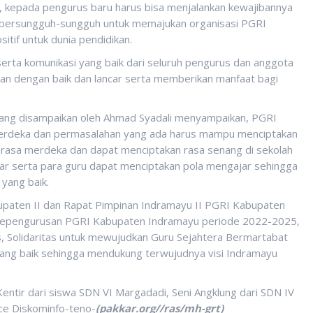
a, kepada pengurus baru harus bisa menjalankan kewajibannya
bersungguh-sungguh untuk memajukan organisasi PGRI
tif untuk dunia pendidikan.
 serta komunikasi yang baik dari seluruh pengurus dan anggota
lan dengan baik dan lancar serta memberikan manfaat bagi
ang disampaikan oleh Ahmad Syadali menyampaikan, PGRI
erdeka dan permasalahan yang ada harus mampu menciptakan
erasa merdeka dan dapat menciptakan rasa senang di sekolah
ajar serta para guru dapat menciptakan pola mengajar sehingga
 yang baik.
upaten II dan Rapat Pimpinan Indramayu II PGRI Kabupaten
a kepengurusan PGRI Kabupaten Indramayu periode 2022-2025,
, Solidaritas untuk mewujudkan Guru Sejahtera Bermartabat
ng baik sehingga mendukung terwujudnya visi Indramayu
entir dari siswa SDN VI Margadadi, Seni Angklung dari SDN IV
ce Diskominfo-teno-
(pakkar.org//ras/mh-grt)