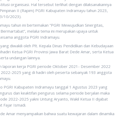
tusi organisasi. Hal tersebut terlihat dengan dilaksanakannya
 Pimpinan II (Rapim) PGRI Kabupaten Indramayu tahun 2023,
23/10/2023).
amayu tahun ini bertemakan “PGRI Mewujudkan Sinergitas,
a Bermartabat”, melalui tema ini merupakan upaya untuk
 sesama anggota PGRI Indramayu.
yang diwakili oleh Plt. Kepala Dinas Pendidikan dan Kebudayaan
ihadiri Ketua PGRI Provinsi Jawa Barat Dede Amar, serta Ketua
rta undangan lainnya.
an laporan kerja PGRI periode Oktober 2021- Desember 2022
2022-2025 yang di hadiri oleh peserta sebanyak 193 anggota
amayu.
eno PGRI Kabupaten Indramayu tanggal 1 Agustus 2023 yang
engurus dan keaktifan pengurus selama periode berjalan maka
ode 2022-2025 yakni Untung Aryanto, Wakil Ketua II dijabat
t Fajar Ismadi.
ede Amar menyampaikan bahwa suatu kewajaran dalam dinamika