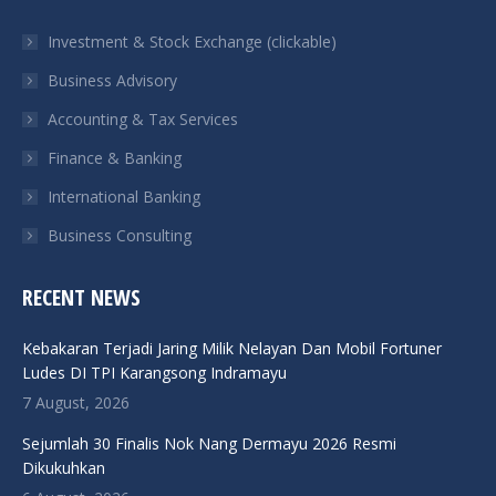
in
in
in
in
Investment & Stock Exchange (clickable)
new
new
new
new
Business Advisory
window
window
window
window
Accounting & Tax Services
Finance & Banking
International Banking
Business Consulting
RECENT NEWS
Kebakaran Terjadi Jaring Milik Nelayan Dan Mobil Fortuner
Ludes DI TPI Karangsong Indramayu
7 August, 2026
Sejumlah 30 Finalis Nok Nang Dermayu 2026 Resmi
Dikukuhkan