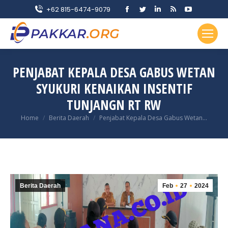
Facebook
Twitter
Linkedin
Rss
YouTube
+62 815-6474-9079
page
page
page
page
page
opens
opens
opens
opens
opens
in
in
in
in
in
new
new
new
new
new
PENJABAT KEPALA DESA GABUS WETAN
window
window
window
window
window
SYUKURI KENAIKAN INSENTIF
TUNJANGN RT RW
You are here:
Home
Berita Daerah
Penjabat Kepala Desa Gabus Wetan…
Berita Daerah
Feb
27
2024