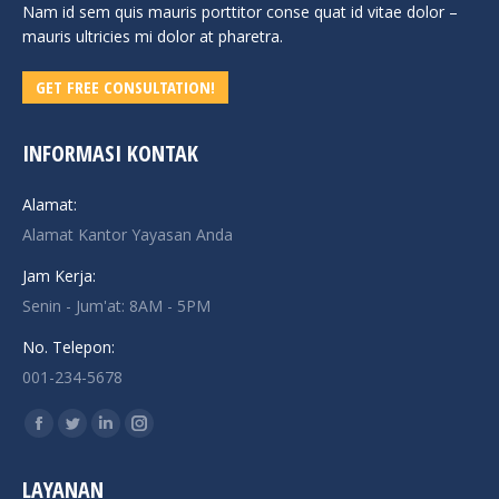
Nam id sem quis mauris porttitor conse quat id vitae dolor –
mauris ultricies mi dolor at pharetra.
GET FREE CONSULTATION!
INFORMASI KONTAK
Alamat:
Alamat Kantor Yayasan Anda
Jam Kerja:
Senin - Jum'at: 8AM - 5PM
No. Telepon:
001-234-5678
Find us on:
Facebook
Twitter
Linkedin
Instagram
page
page
page
page
LAYANAN
opens
opens
opens
opens