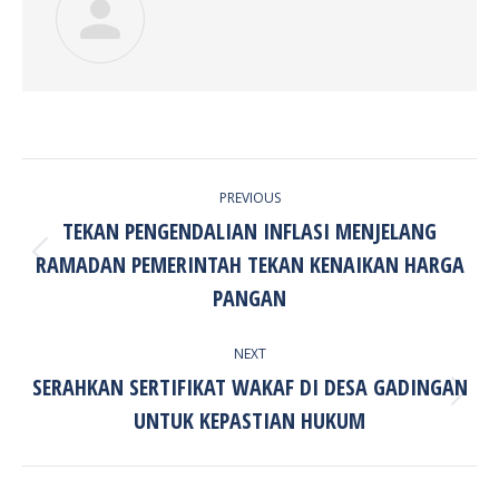
POST
PREVIOUS
NAVIGATION
TEKAN PENGENDALIAN INFLASI MENJELANG
RAMADAN PEMERINTAH TEKAN KENAIKAN HARGA
Previous
post:
PANGAN
NEXT
SERAHKAN SERTIFIKAT WAKAF DI DESA GADINGAN
Next
UNTUK KEPASTIAN HUKUM
post: