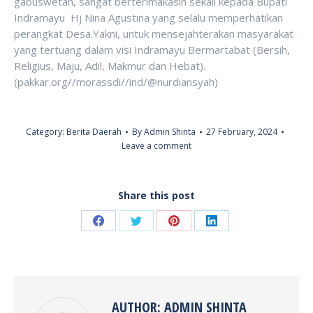
gabuswetan, sangat berterimakasih sekali kepada Bupati
Indramayu Hj Nina Agustina yang selalu memperhatikan
perangkat Desa.Yakni, untuk mensejahterakan masyarakat
yang tertuang dalam visi Indramayu Bermartabat (Bersih,
Religius, Maju, Adil, Makmur dan Hebat).
(pakkar.org//morassdi//ind/@nurdiansyah)
Category:
Berita Daerah
By
Admin Shinta
27 February, 2024
Leave a comment
Share this post
Share
Share
Share
Share
on
on
on
on
Facebook
Twitter
Pinterest
LinkedIn
AUTHOR:
ADMIN SHINTA