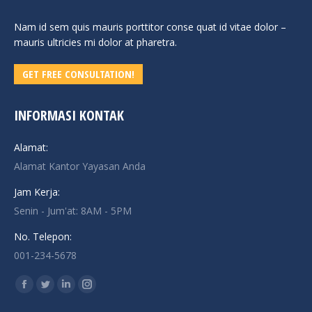
Nam id sem quis mauris porttitor conse quat id vitae dolor –
mauris ultricies mi dolor at pharetra.
GET FREE CONSULTATION!
INFORMASI KONTAK
Alamat:
Alamat Kantor Yayasan Anda
Jam Kerja:
Senin - Jum'at: 8AM - 5PM
No. Telepon:
001-234-5678
Find us on:
Facebook
Twitter
Linkedin
Instagram
page
page
page
page