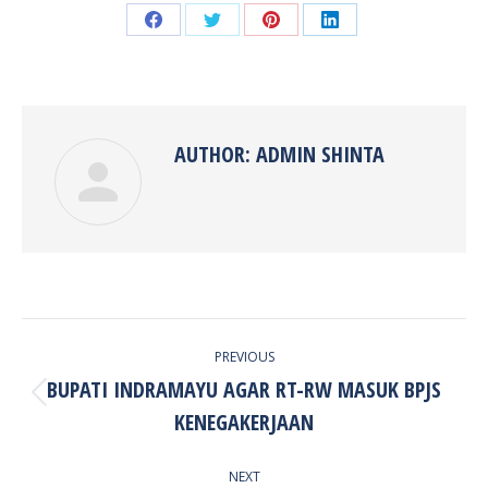
Share
Share
Share
Share
on
on
on
on
Facebook
Twitter
Pinterest
LinkedIn
AUTHOR:
ADMIN SHINTA
POST
PREVIOUS
NAVIGATION
BUPATI INDRAMAYU AGAR RT-RW MASUK BPJS
Previous
KENEGAKERJAAN
post:
NEXT