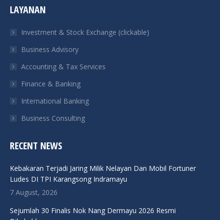
LAYANAN
opens
opens
opens
opens
in
in
in
in
Investment & Stock Exchange (clickable)
new
new
new
new
Business Advisory
window
window
window
window
Accounting & Tax Services
Finance & Banking
International Banking
Business Consulting
RECENT NEWS
Kebakaran Terjadi Jaring Milik Nelayan Dan Mobil Fortuner
Ludes DI TPI Karangsong Indramayu
7 August, 2026
Sejumlah 30 Finalis Nok Nang Dermayu 2026 Resmi