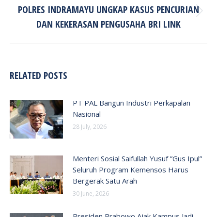
POLRES INDRAMAYU UNGKAP KASUS PENCURIAN
Next
DAN KEKERASAN PENGUSAHA BRI LINK
post:
RELATED POSTS
PT PAL Bangun Industri Perkapalan
Nasional
28 July, 2026
Menteri Sosial Saifullah Yusuf ”Gus Ipul”
Seluruh Program Kemensos Harus
Bergerak Satu Arah
30 June, 2026
Presiden Prabowo Ajak Kampus Jadi