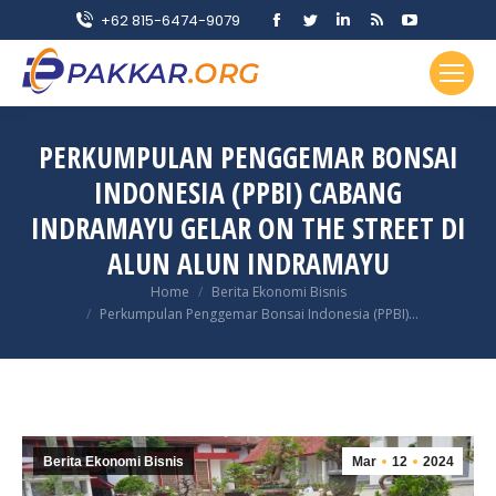
Facebook
Twitter
Linkedin
Rss
YouTube
+62 815-6474-9079
page
page
page
page
page
opens
opens
opens
opens
opens
in
in
in
in
in
new
new
new
new
new
PERKUMPULAN PENGGEMAR BONSAI
window
window
window
window
window
INDONESIA (PPBI) CABANG
INDRAMAYU GELAR ON THE STREET DI
ALUN ALUN INDRAMAYU
You are here:
Home
Berita Ekonomi Bisnis
Perkumpulan Penggemar Bonsai Indonesia (PPBI)…
Berita Ekonomi Bisnis
Mar
12
2024