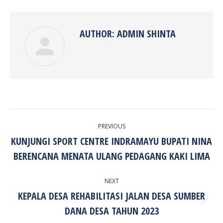
Facebook
Twitter
Pinterest
LinkedIn
AUTHOR:
ADMIN SHINTA
POST
PREVIOUS
NAVIGATION
KUNJUNGI SPORT CENTRE INDRAMAYU BUPATI NINA
Previous
BERENCANA MENATA ULANG PEDAGANG KAKI LIMA
post:
NEXT
KEPALA DESA REHABILITASI JALAN DESA SUMBER
Next
DANA DESA TAHUN 2023
post: