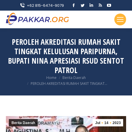
Facebook
Twitter
Linkedin
Rss
YouTube
+62 815-6474-9079
page
page
page
page
page
opens
opens
opens
opens
opens
in
in
in
in
in
new
new
new
new
new
PEROLEH AKREDITASI RUMAH SAKIT
window
window
window
window
window
TINGKAT KELULUSAN PARIPURNA,
BUPATI NINA APRESIASI RSUD SENTOT
PATROL
You are here:
Home
Berita Daerah
PEROLEH AKREDITASI RUMAH SAKIT TINGKAT…
Berita Daerah
Jul
14
2023