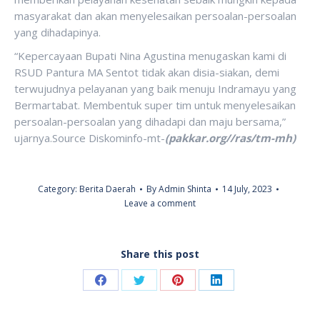
masyarakat dan akan menyelesaikan persoalan-persoalan
yang dihadapinya.
“Kepercayaan Bupati Nina Agustina menugaskan kami di
RSUD Pantura MA Sentot tidak akan disia-siakan, demi
terwujudnya pelayanan yang baik menuju Indramayu yang
Bermartabat. Membentuk super tim untuk menyelesaikan
persoalan-persoalan yang dihadapi dan maju bersama,”
ujarnya.Source Diskominfo-mt-
(pakkar.org//ras/tm-mh)
Category:
Berita Daerah
By
Admin Shinta
14 July, 2023
Leave a comment
Share this post
Share
Share
Share
Share
on
on
on
on