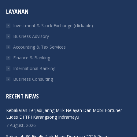
page
page
page
page
LAYANAN
opens
opens
opens
opens
in
in
in
in
Investment & Stock Exchange (clickable)
new
new
new
new
Business Advisory
window
window
window
window
Accounting & Tax Services
Finance & Banking
International Banking
Business Consulting
RECENT NEWS
Kebakaran Terjadi Jaring Milik Nelayan Dan Mobil Fortuner
Ludes DI TPI Karangsong Indramayu
7 August, 2026
Sejumlah 30 Finalis Nok Nang Dermayu 2026 Resmi