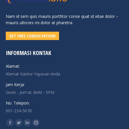
Nam id sem quis mauris porttitor conse quat id vitae dolor –
mauris ultricies mi dolor at pharetra.
GET FREE CONSULTATION!
INFORMASI KONTAK
Alamat:
Alamat Kantor Yayasan Anda
Jam Kerja:
Senin - Jum'at: 8AM - 5PM
No. Telepon:
001-234-5678
Find us on:
Facebook
Twitter
Linkedin
Instagram