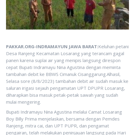
PAKKAR.ORG-INDRAMAYUN JAWA BARAT:
Keluhan petani
Desa Ranjeng Kecamatan Losarang yang terancam gagal
panen karena suplai air yang menipis langsung direspon
cepat Bupati Indramayu Nina Agustina dengan meminta
tambahan debit ke BBWS Cimanuk Cisanggarung.Alhasil,
Selasa sore (8/8/2023) tambahan debit air sudah masuk ke
saluran irigasi sejauh pengamatan UPT DPUPR Losarang,
diharapkan bisa masuk petak-petak sawah yang sudah
mulai mengering.
Bupati Indramayu Nina Agustina melalui Camat Losarang
Boy Billy Prima menjelaskan, bersama dengan Pemdes
Ranjeng, mitra cai, dan UPT PUPR, dan pengamat
pengairan, telah melakukan peninjauan langsung pada Hari