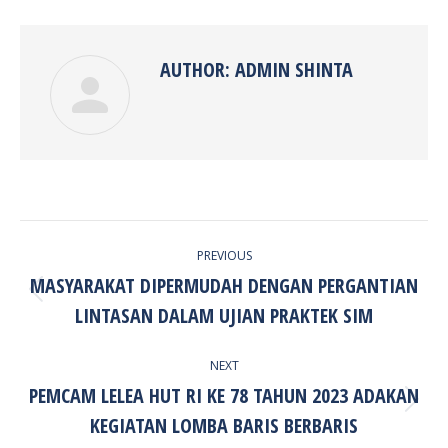
Facebook
Twitter
Pinterest
LinkedIn
AUTHOR:
ADMIN SHINTA
POST
PREVIOUS
NAVIGATION
MASYARAKAT DIPERMUDAH DENGAN PERGANTIAN
Previous
LINTASAN DALAM UJIAN PRAKTEK SIM
post:
NEXT
PEMCAM LELEA HUT RI KE 78 TAHUN 2023 ADAKAN
Next
KEGIATAN LOMBA BARIS BERBARIS
post: