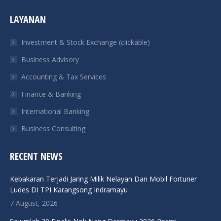
page
page
page
page
LAYANAN
opens
opens
opens
opens
in
in
in
in
Investment & Stock Exchange (clickable)
new
new
new
new
Business Advisory
window
window
window
window
Accounting & Tax Services
Finance & Banking
International Banking
Business Consulting
RECENT NEWS
Kebakaran Terjadi Jaring Milik Nelayan Dan Mobil Fortuner
Ludes DI TPI Karangsong Indramayu
7 August, 2026