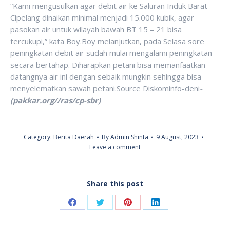
“Kami mengusulkan agar debit air ke Saluran Induk Barat
Cipelang dinaikan minimal menjadi 15.000 kubik, agar
pasokan air untuk wilayah bawah BT 15 – 21 bisa
tercukupi,” kata Boy.Boy melanjutkan, pada Selasa sore
peningkatan debit air sudah mulai mengalami peningkatan
secara bertahap. Diharapkan petani bisa memanfaatkan
datangnya air ini dengan sebaik mungkin sehingga bisa
menyelematkan sawah petani.Source Diskominfo-deni
-
(pakkar.org//ras/cp-sbr)
Category:
Berita Daerah
By
Admin Shinta
9 August, 2023
Leave a comment
Share this post
Share
Share
Share
Share
on
on
on
on