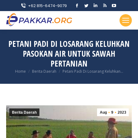
Facebook
Twitter
Linkedin
Rss
YouTube
+62 815-6474-9079
page
page
page
page
page
opens
opens
opens
opens
opens
in
in
in
in
in
new
new
new
new
new
PETANI PADI DI LOSARANG KELUHKAN
window
window
window
window
window
PASOKAN AIR UNTUK SAWAH
PERTANIAN
You are here:
Home
Berita Daerah
Petani Padi Di Losarang Keluhkan…
Berita Daerah
Aug
9
2023