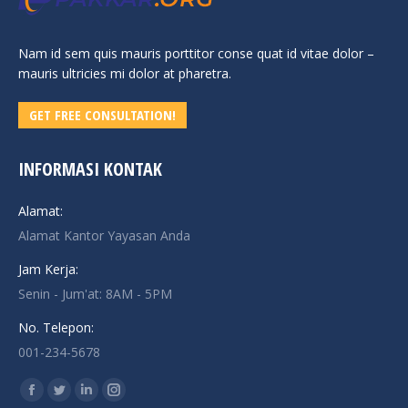
Nam id sem quis mauris porttitor conse quat id vitae dolor –
mauris ultricies mi dolor at pharetra.
GET FREE CONSULTATION!
INFORMASI KONTAK
Alamat:
Alamat Kantor Yayasan Anda
Jam Kerja:
Senin - Jum'at: 8AM - 5PM
No. Telepon:
001-234-5678
Find us on:
Facebook
Twitter
Linkedin
Instagram