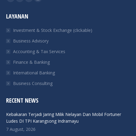
Facebook
Twitter
Linkedin
Instagram
page
page
page
page
LAYANAN
opens
opens
opens
opens
in
in
in
in
Investment & Stock Exchange (clickable)
new
new
new
new
Business Advisory
window
window
window
window
Accounting & Tax Services
Finance & Banking
International Banking
Business Consulting
RECENT NEWS
Kebakaran Terjadi Jaring Milik Nelayan Dan Mobil Fortuner
Ludes DI TPI Karangsong Indramayu
7 August, 2026