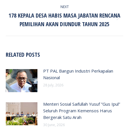
NEXT
178 KEPALA DESA HABIS MASA JABATAN RENCANA
Next
PEMILIHAN AKAN DIUNDUR TAHUN 2025
post:
RELATED POSTS
PT PAL Bangun Industri Perkapalan
Nasional
28 July, 2026
Menteri Sosial Saifullah Yusuf ”Gus Ipul”
Seluruh Program Kemensos Harus
Bergerak Satu Arah
30 June, 2026