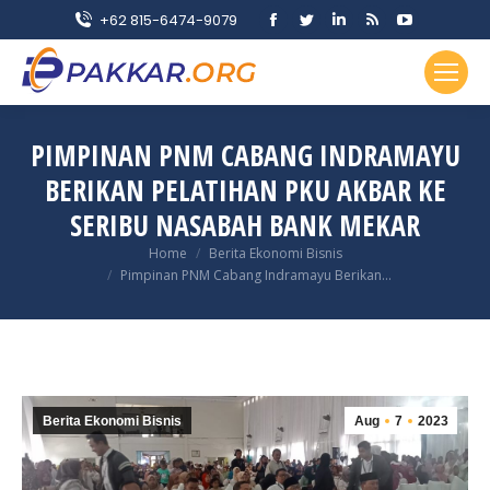
Facebook
Twitter
Linkedin
Rss
YouTube
+62 815-6474-9079
page
page
page
page
page
opens
opens
opens
opens
opens
in
in
in
in
in
new
new
new
new
new
PIMPINAN PNM CABANG INDRAMAYU
window
window
window
window
window
BERIKAN PELATIHAN PKU AKBAR KE
SERIBU NASABAH BANK MEKAR
You are here:
Home
Berita Ekonomi Bisnis
Pimpinan PNM Cabang Indramayu Berikan…
Berita Ekonomi Bisnis
Aug
7
2023