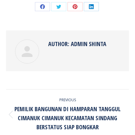
Share
Share
Share
Share
on
on
on
on
Facebook
Twitter
Pinterest
LinkedIn
AUTHOR:
ADMIN SHINTA
POST
PREVIOUS
NAVIGATION
PEMILIK BANGUNAN DI HAMPARAN TANGGUL
CIMANUK CIMANUK KECAMATAN SINDANG
Previous
post:
BERSTATUS SIAP BONGKAR