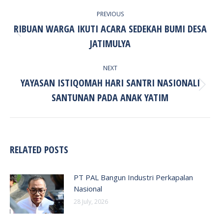
POST
PREVIOUS
NAVIGATION
RIBUAN WARGA IKUTI ACARA SEDEKAH BUMI DESA
Previous
JATIMULYA
post:
NEXT
YAYASAN ISTIQOMAH HARI SANTRI NASIONALI
Next
SANTUNAN PADA ANAK YATIM
post:
RELATED POSTS
PT PAL Bangun Industri Perkapalan
Nasional
28 July, 2026