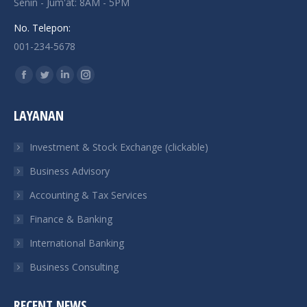
Senin - Jum'at: 8AM - 5PM
No. Telepon:
001-234-5678
Find us on:
Facebook
Twitter
Linkedin
Instagram
page
page
page
page
LAYANAN
opens
opens
opens
opens
in
in
in
in
Investment & Stock Exchange (clickable)
new
new
new
new
Business Advisory
window
window
window
window
Accounting & Tax Services
Finance & Banking
International Banking
Business Consulting
RECENT NEWS