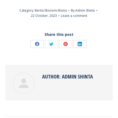
Category:
Berita Ekonomi Bisnis
By
Admin Shinta
22 October, 2023
Leave a comment
Share this post
Share
Share
Share
Share
on
on
on
on
Facebook
Twitter
Pinterest
LinkedIn
AUTHOR:
ADMIN SHINTA