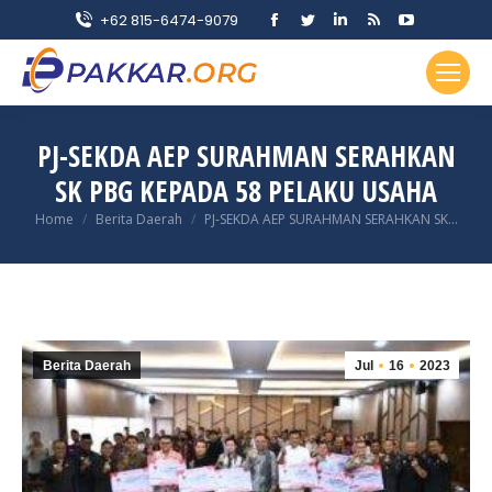
Facebook
Twitter
Linkedin
Rss
YouTube
+62 815-6474-9079
page
page
page
page
page
opens
opens
opens
opens
opens
in
in
in
in
in
new
new
new
new
new
PJ-SEKDA AEP SURAHMAN SERAHKAN
window
window
window
window
window
SK PBG KEPADA 58 PELAKU USAHA
You are here:
Home
Berita Daerah
PJ-SEKDA AEP SURAHMAN SERAHKAN SK…
Berita Daerah
Jul
16
2023