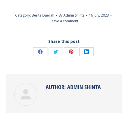
Category:
Berita Daerah
By
Admin Shinta
16 July, 2023
Leave a comment
Share this post
Share
Share
Share
Share
on
on
on
on
Facebook
Twitter
Pinterest
LinkedIn
AUTHOR:
ADMIN SHINTA