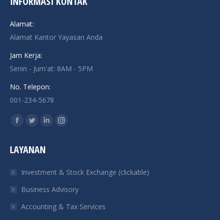
INFORMASI KONTAK
Alamat:
Alamat Kantor Yayasan Anda
Jam Kerja:
Senin - Jum'at: 8AM - 5PM
No. Telepon:
001-234-5678
Find us on:
Facebook
Twitter
Linkedin
Instagram
page
page
page
page
LAYANAN
opens
opens
opens
opens
in
in
in
in
Investment & Stock Exchange (clickable)
new
new
new
new
Business Advisory
window
window
window
window
Accounting & Tax Services