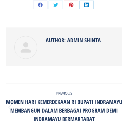
Share
Share
Share
Share
on
on
on
on
Facebook
Twitter
Pinterest
LinkedIn
AUTHOR:
ADMIN SHINTA
POST
PREVIOUS
NAVIGATION
MOMEN HARI KEMERDEKAAN RI BUPATI INDRAMAYU
MEMBANGUN DALAM BERBAGAI PROGRAM DEMI
Previous
post:
INDRAMAYU BERMARTABAT