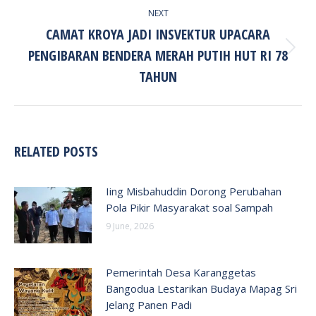
NEXT
CAMAT KROYA JADI INSVEKTUR UPACARA
PENGIBARAN BENDERA MERAH PUTIH HUT RI 78
Next
post:
TAHUN
RELATED POSTS
Iing Misbahuddin Dorong Perubahan
Pola Pikir Masyarakat soal Sampah
9 June, 2026
Pemerintah Desa Karanggetas
Bangodua Lestarikan Budaya Mapag Sri
Jelang Panen Padi