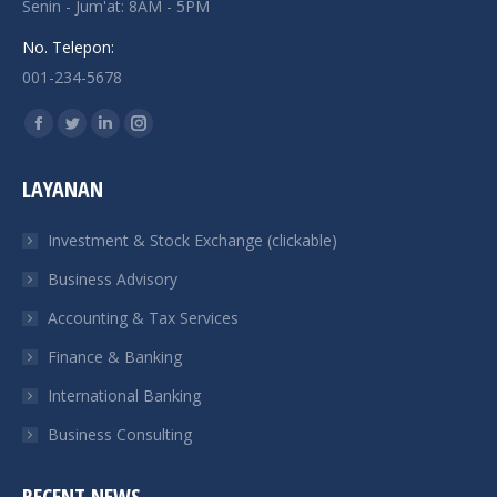
Senin - Jum'at: 8AM - 5PM
No. Telepon:
001-234-5678
Find us on:
Facebook
Twitter
Linkedin
Instagram
page
page
page
page
LAYANAN
opens
opens
opens
opens
in
in
in
in
Investment & Stock Exchange (clickable)
new
new
new
new
Business Advisory
window
window
window
window
Accounting & Tax Services
Finance & Banking
International Banking
Business Consulting
RECENT NEWS