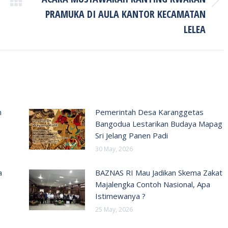
Next
PRAMUKA DI AULA KANTOR KECAMATAN
post:
LELEA
n
Pemerintah Desa Karanggetas
Bangodua Lestarikan Budaya Mapag
Sri Jelang Panen Padi
30 May, 2026
a
BAZNAS RI Mau Jadikan Skema Zakat
Majalengka Contoh Nasional, Apa
Istimewanya ?
25 May, 2026