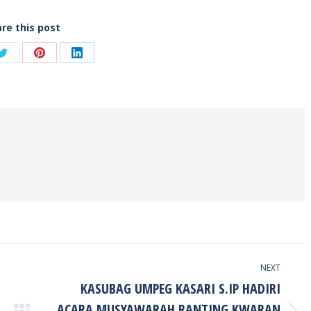
re this post
Share
Share
Share
on
on
on
ook
Twitter
Pinterest
LinkedIn
NEXT
KASUBAG UMPEG KASARI S.IP HADIRI
ACARA MUSYAWARAH RANTING KWARAN