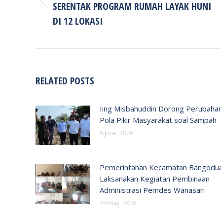
SERENTAK PROGRAM RUMAH LAYAK HUNI
Previous
post:
DI 12 LOKASI
RELATED POSTS
Iing Misbahuddin Dorong Perubaha
Pola Pikir Masyarakat soal Sampah
9 June, 2026
Pemerintahan Kecamatan Bangodu
Laksanakan Kegiatan Pembinaan
Administrasi Pemdes Wanasari
29 May, 2026