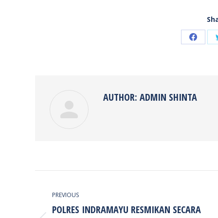
Sha
Share
on
Faceb
AUTHOR:
ADMIN SHINTA
POST
NAVIGATION
PREVIOUS
POLRES INDRAMAYU RESMIKAN SECARA