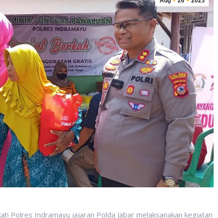
Aug
26
2023
ah Polres Indramayu jajaran Polda Jabar melaksanakan kegiatan