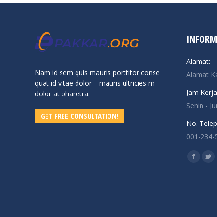
INFORM
Alamat:
Nam id sem quis mauris porttitor conse
Alamat K
quat id vitae dolor – mauris ultricies mi
Jam Kerja
dolor at pharetra.
Senin - J
GET FREE CONSULTATION!
No. Telep
001-234-
Find us o
Facebo
Twi
page
pa
opens
op
in
in
new
ne