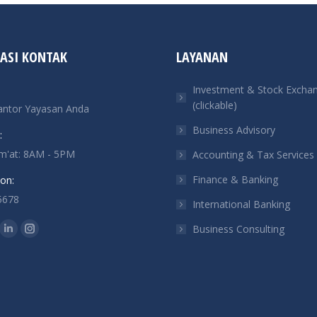
ASI KONTAK
LAYANAN
Investment & Stock Excha
(clickable)
antor Yayasan Anda
Business Advisory
:
um'at: 8AM - 5PM
Accounting & Tax Services
Finance & Banking
on:
5678
International Banking
n:
Business Consulting
ok
tter
Linkedin
Instagram
ge
page
page
ens
opens
opens
in
in
w
new
new