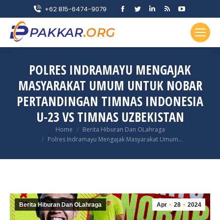
Facebook
Twitter
Linkedin
Rss
YouTube
+62 815-6474-9079
page
page
page
page
page
opens
opens
opens
opens
opens
in
in
in
in
in
new
new
new
new
new
POLRES INDRAMAYU MENGAJAK
window
window
window
window
window
MASYARAKAT UMUM UNTUK NOBAR
PERTANDINGAN TIMNAS INDONESIA
U-23 VS TIMNAS UZBEKISTAN
You are here:
Home
Berita Hiburan Dan OLahraga
Polres Indramayu Mengajak Masyarakat Umum…
Berita Hiburan Dan OLahraga
Apr
28
2024