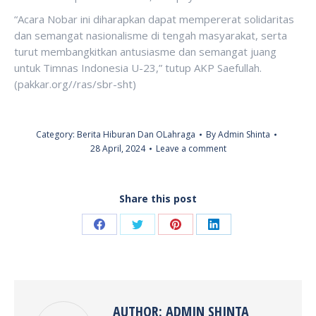
“Acara Nobar ini diharapkan dapat mempererat solidaritas
dan semangat nasionalisme di tengah masyarakat, serta
turut membangkitkan antusiasme dan semangat juang
untuk Timnas Indonesia U-23,” tutup AKP Saefullah.
(pakkar.org//ras/sbr-sht)
Category:
Berita Hiburan Dan OLahraga
By
Admin Shinta
28 April, 2024
Leave a comment
Share this post
Share
Share
Share
Share
on
on
on
on
Facebook
Twitter
Pinterest
LinkedIn
AUTHOR:
ADMIN SHINTA