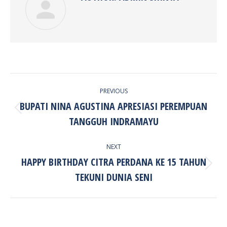
POST
PREVIOUS
NAVIGATION
BUPATI NINA AGUSTINA APRESIASI PEREMPUAN
Previous
TANGGUH INDRAMAYU
post:
NEXT
HAPPY BIRTHDAY CITRA PERDANA KE 15 TAHUN
Next
TEKUNI DUNIA SENI
post: