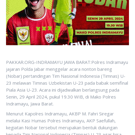
PAKKAR.ORG-INDRAMAYU JAWA BARAT:Polres Indramayu
jajaran Polda Jabar menggelar acara nonton bareng
(Nobar) pertandingan Tim Nasional Indonesia (Timnas) U-
23 melawan Timnas Uzbekistan U-23 pada babak semifinal
Piala Asia U-23. Acara ini dijadwalkan berlangsung pada
Senin, 29 April 2024, pukul 19.30 WIB, di Mako Polres
Indramayu, Jawa Barat.
Menurut Kapolres Indramayu, AKBP M. Fahri Siregar
melalui Kasi Humas Polres Indramayu, AKP Saefullah,
kegiatan Nobar tersebut merupakan bentuk dukungan
kepada Tim Nasional Indonesia (Timnas) U-23 agar bisa