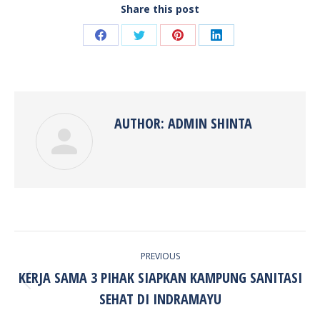
Share this post
Share
Share
Share
Share
on
on
on
on
Facebook
Twitter
Pinterest
LinkedIn
AUTHOR:
ADMIN SHINTA
POST
PREVIOUS
NAVIGATION
KERJA SAMA 3 PIHAK SIAPKAN KAMPUNG SANITASI
Previous
SEHAT DI INDRAMAYU
post: