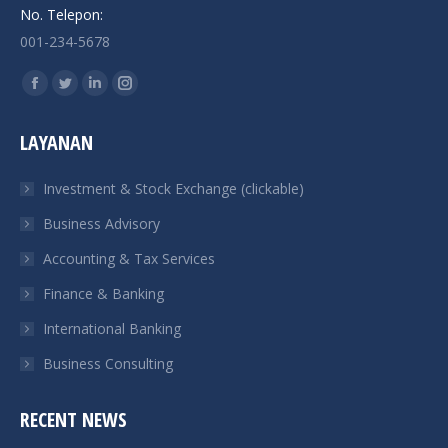
No. Telepon:
001-234-5678
Find us on:
Facebook
Twitter
Linkedin
Instagram
page
page
page
page
LAYANAN
opens
opens
opens
opens
in
in
in
in
Investment & Stock Exchange (clickable)
new
new
new
new
Business Advisory
window
window
window
window
Accounting & Tax Services
Finance & Banking
International Banking
Business Consulting
RECENT NEWS