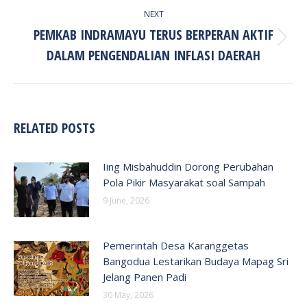
NEXT
PEMKAB INDRAMAYU TERUS BERPERAN AKTIF
Next
DALAM PENGENDALIAN INFLASI DAERAH
post:
RELATED POSTS
Iing Misbahuddin Dorong Perubahan
Pola Pikir Masyarakat soal Sampah
9 June, 2026
Pemerintah Desa Karanggetas
Bangodua Lestarikan Budaya Mapag Sri
Jelang Panen Padi
30 May, 2026