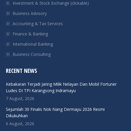
Investment & Stock Exchange (clickable)
new
new
new
new
Business Advisory
window
window
window
window
Accounting & Tax Services
Finance & Banking
International Banking
Business Consulting
RECENT NEWS
Kebakaran Terjadi Jaring Milik Nelayan Dan Mobil Fortuner
Ludes DI TPI Karangsong Indramayu
7 August, 2026
Sejumlah 30 Finalis Nok Nang Dermayu 2026 Resmi
Dikukuhkan
6 August, 2026