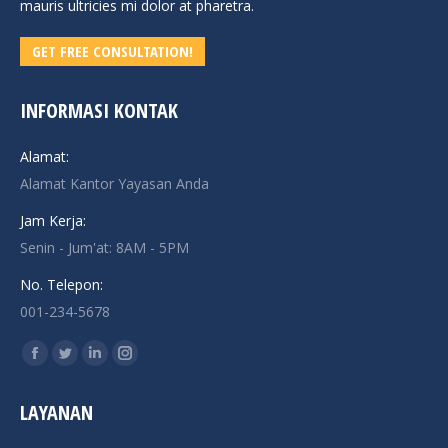
mauris ultricies mi dolor at pharetra.
GET FREE CONSULTATION!
INFORMASI KONTAK
Alamat:
Alamat Kantor Yayasan Anda
Jam Kerja:
Senin - Jum'at: 8AM - 5PM
No. Telepon:
001-234-5678
Find us on:
Facebook
Twitter
Linkedin
Instagram
page
page
page
page
LAYANAN
opens
opens
opens
opens
in
in
in
in