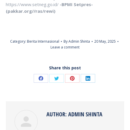
https://www.setneg.go.id/
-BPMI Setpres-
(pakkar.org//ras/rewi)
Category:
Berita Internasional
By
Admin Shinta
20 May, 2025
Leave a comment
Share this post
Share
Share
Share
Share
on
on
on
on
Facebook
Twitter
Pinterest
LinkedIn
AUTHOR:
ADMIN SHINTA