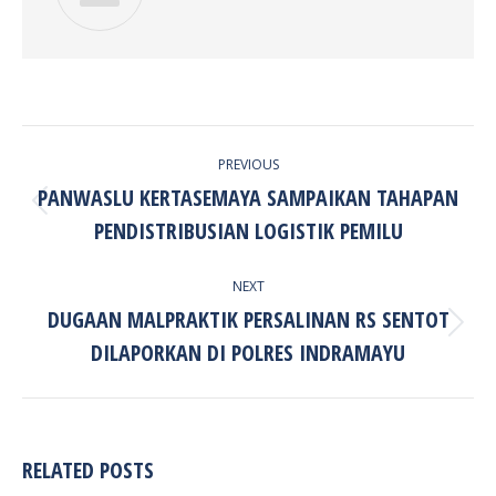
POST
PREVIOUS
NAVIGATION
PANWASLU KERTASEMAYA SAMPAIKAN TAHAPAN
Previous
PENDISTRIBUSIAN LOGISTIK PEMILU
post:
NEXT
DUGAAN MALPRAKTIK PERSALINAN RS SENTOT
Next
DILAPORKAN DI POLRES INDRAMAYU
post:
RELATED POSTS