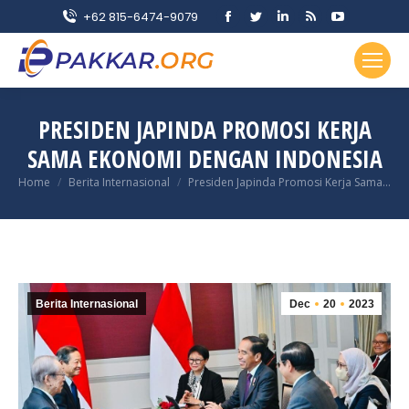
Facebook
Twitter
Linkedin
Rss
YouTube
+62 815-6474-9079
page
page
page
page
page
opens
opens
opens
opens
opens
in
in
in
in
in
new
new
new
new
new
PRESIDEN JAPINDA PROMOSI KERJA
window
window
window
window
window
SAMA EKONOMI DENGAN INDONESIA
You are here:
Home
Berita Internasional
Presiden Japinda Promosi Kerja Sama…
Berita Internasional
Dec
20
2023