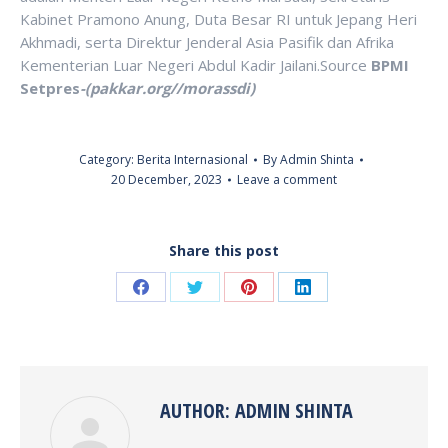
Kabinet Pramono Anung, Duta Besar RI untuk Jepang Heri
Akhmadi, serta Direktur Jenderal Asia Pasifik dan Afrika
Kementerian Luar Negeri Abdul Kadir Jailani.Source
BPMI
Setpres
-(pakkar.org//morassdi)
Category:
Berita Internasional
By
Admin Shinta
20 December, 2023
Leave a comment
Share this post
Share
Share
Share
Share
on
on
on
on
Facebook
Twitter
Pinterest
LinkedIn
AUTHOR:
ADMIN SHINTA