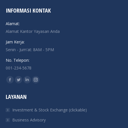
INFORMASI KONTAK
Alamat:
Alamat Kantor Yayasan Anda
Jam Kerja:
Senin - Jum'at: 8AM - 5PM
No. Telepon:
001-234-5678
Find us on:
Facebook
Twitter
Linkedin
Instagram
page
page
page
page
LAYANAN
opens
opens
opens
opens
in
in
in
in
Investment & Stock Exchange (clickable)
new
new
new
new
Business Advisory
window
window
window
window