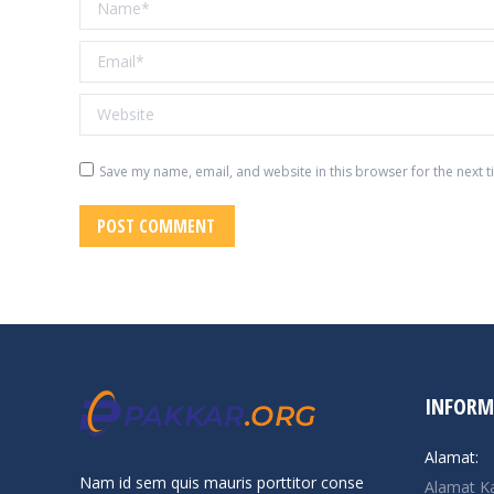
Email *
Website
Save my name, email, and website in this browser for the next 
POST COMMENT
INFORM
Alamat:
Nam id sem quis mauris porttitor conse
Alamat K