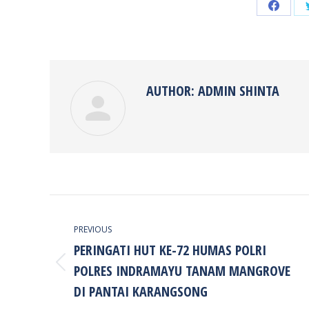
Share
on
Faceb
AUTHOR:
ADMIN SHINTA
POST
NAVIGATION
PREVIOUS
PERINGATI HUT KE-72 HUMAS POLRI
POLRES INDRAMAYU TANAM MANGROVE
Previous
post:
DI PANTAI KARANGSONG