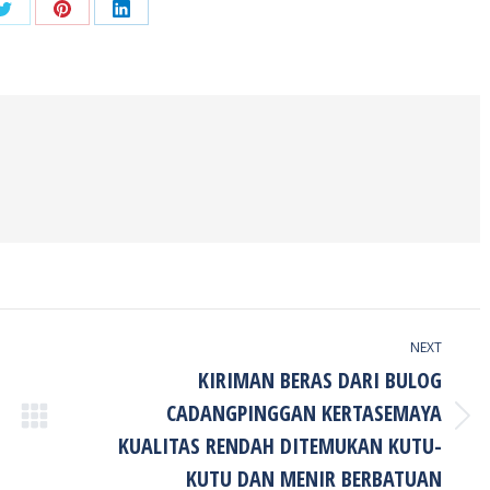
Share
Share
Share
on
on
on
ook
Twitter
Pinterest
LinkedIn
NEXT
KIRIMAN BERAS DARI BULOG
CADANGPINGGAN KERTASEMAYA
Next
KUALITAS RENDAH DITEMUKAN KUTU-
post:
KUTU DAN MENIR BERBATUAN