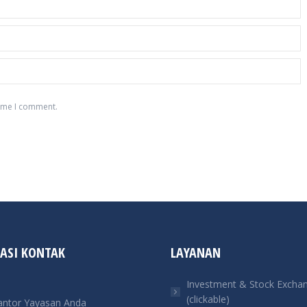
time I comment.
ASI KONTAK
LAYANAN
Investment & Stock Excha
(clickable)
antor Yayasan Anda