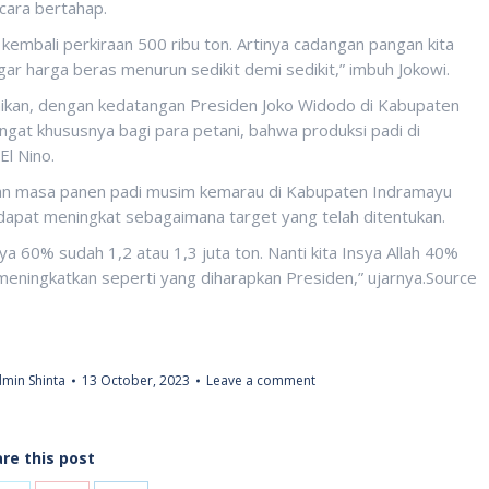
cara bertahap.
kembali perkiraan 500 ribu ton. Artinya cadangan pangan kita
ar harga beras menurun sedikit demi sedikit,” imbuh Jokowi.
kan, dengan kedatangan Presiden Joko Widodo di Kabupaten
gat khususnya bagi para petani, bahwa produksi padi di
El Nino.
aan masa panen padi musim kemarau di Kabupaten Indramayu
 dapat meningkat sebagaimana target yang telah ditentukan.
a 60% sudah 1,2 atau 1,3 juta ton. Nanti kita Insya Allah 40%
n meningkatkan seperti yang diharapkan Presiden,” ujarnya.Source
min Shinta
13 October, 2023
Leave a comment
re this post