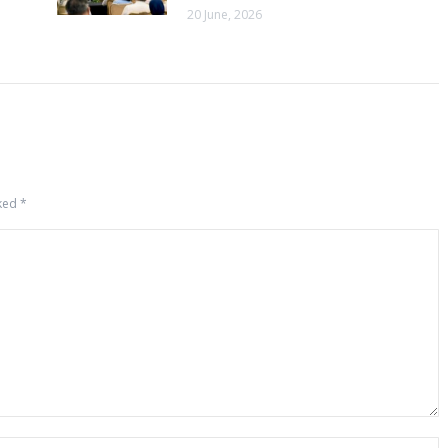
20 June, 2026
rked
*