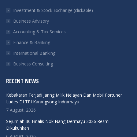
in
in
in
in
Investment & Stock Exchange (clickable)
new
new
new
new
Business Advisory
window
window
window
window
Accounting & Tax Services
Finance & Banking
International Banking
Business Consulting
RECENT NEWS
Kebakaran Terjadi Jaring Milik Nelayan Dan Mobil Fortuner
Ludes DI TPI Karangsong Indramayu
7 August, 2026
Sejumlah 30 Finalis Nok Nang Dermayu 2026 Resmi
Dikukuhkan
6 August, 2026