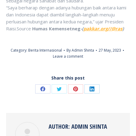
sebagai negara sahabat dan saudara.
“Saya berharap dengan adanya hubungan baik antara kami
dan Indonesia dapat diambil langkah-langkah menuju
perluasan hubungan antara kedua negara,” ujar Presiden
Raisi.Source
Humas Kemensetneg
-(
pakkar.org//@ras
)
Category:
Berita Internasional
By
Admin Shinta
27 May, 2023
Leave a comment
Share this post
Share
Share
Share
Share
on
on
on
on
Facebook
Twitter
Pinterest
LinkedIn
AUTHOR:
ADMIN SHINTA