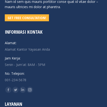
Nam id sem quis mauris porttitor conse quat id vitae dolor –
mauris ultricies mi dolor at pharetra.
GET FREE CONSULTATION!
INFORMASI KONTAK
Alamat:
Alamat Kantor Yayasan Anda
Jam Kerja:
Senin - Jum'at: 8AM - 5PM
No. Telepon:
001-234-5678
Find us on:
Facebook
Twitter
Linkedin
Instagram
page
page
page
page
LAYANAN
opens
opens
opens
opens