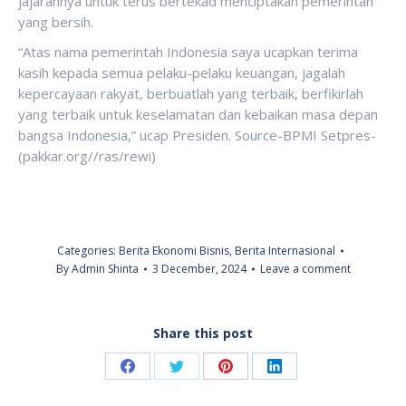
jajarannya untuk terus bertekad menciptakan pemerintah
yang bersih.
“Atas nama pemerintah Indonesia saya ucapkan terima
kasih kepada semua pelaku-pelaku keuangan, jagalah
kepercayaan rakyat, berbuatlah yang terbaik, berfikirlah
yang terbaik untuk keselamatan dan kebaikan masa depan
bangsa Indonesia,” ucap Presiden. Source-BPMI Setpres-
(pakkar.org//ras/rewi)
Categories:
Berita Ekonomi Bisnis
,
Berita Internasional
By
Admin Shinta
3 December, 2024
Leave a comment
Share this post
Share
Share
Share
Share
on
on
on
on