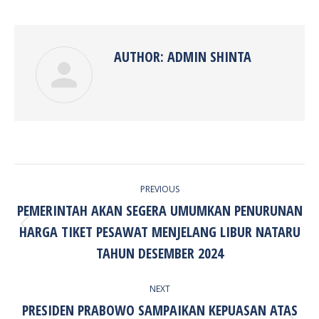
Facebook
Twitter
Pinterest
LinkedIn
AUTHOR:
ADMIN SHINTA
POST
PREVIOUS
NAVIGATION
PEMERINTAH AKAN SEGERA UMUMKAN PENURUNAN
HARGA TIKET PESAWAT MENJELANG LIBUR NATARU
Previous
post:
TAHUN DESEMBER 2024
NEXT
PRESIDEN PRABOWO SAMPAIKAN KEPUASAN ATAS