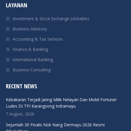
LAYANAN
opens
opens
opens
opens
in
in
in
in
Investment & Stock Exchange (clickable)
new
new
new
new
Business Advisory
window
window
window
window
Accounting & Tax Services
Finance & Banking
International Banking
Business Consulting
RECENT NEWS
Kebakaran Terjadi Jaring Milik Nelayan Dan Mobil Fortuner
Ludes DI TPI Karangsong Indramayu
7 August, 2026
Sejumlah 30 Finalis Nok Nang Dermayu 2026 Resmi