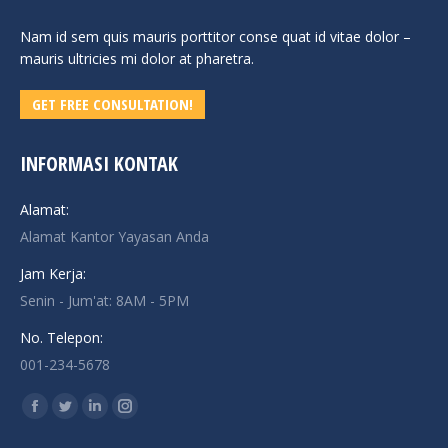
Nam id sem quis mauris porttitor conse quat id vitae dolor –
mauris ultricies mi dolor at pharetra.
GET FREE CONSULTATION!
INFORMASI KONTAK
Alamat:
Alamat Kantor Yayasan Anda
Jam Kerja:
Senin - Jum'at: 8AM - 5PM
No. Telepon:
001-234-5678
Find us on:
Facebook
Twitter
Linkedin
Instagram
page
page
page
page