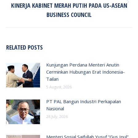
KINERJA KABINET MERAH PUTIH PADA US-ASEAN
Next
post:
BUSINESS COUNCIL
RELATED POSTS
Kunjungan Perdana Menteri Anutin
Cerminkan Hubungan Erat Indonesia-
Tailan
5 August, 2026
PT PAL Bangun Industri Perkapalan
Nasional
28 July, 2026
Menteri Sosial Saifullah Yusuf ”Gus Ipul”