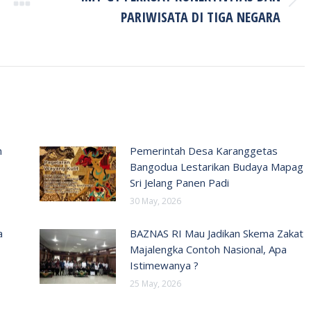
Next
PARIWISATA DI TIGA NEGARA
post:
n
Pemerintah Desa Karanggetas
Bangodua Lestarikan Budaya Mapag
Sri Jelang Panen Padi
30 May, 2026
a
BAZNAS RI Mau Jadikan Skema Zakat
Majalengka Contoh Nasional, Apa
Istimewanya ?
25 May, 2026