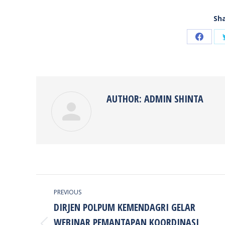
Sha
Share
on
Faceb
AUTHOR:
ADMIN SHINTA
POST
PREVIOUS
NAVIGATION
DIRJEN POLPUM KEMENDAGRI GELAR
WEBINAR PEMANTAPAN KOORDINASI