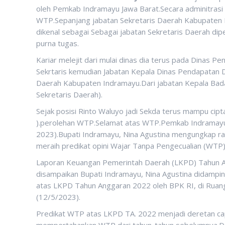
oleh Pemkab Indramayu Jawa Barat.Secara adminitrasi 
WTP.Sepanjang jabatan Sekretaris Daerah Kabupaten
dikenal sebagai Sebagai jabatan Sekretaris Daerah d
purna tugas.
Kariar melejit dari mulai dinas dia terus pada Dinas Pe
Sekrtaris kemudian Jabatan Kepala Dinas Pendapatan
Daerah Kabupaten Indramayu.Dari jabatan Kepala Bada
Sekretaris Daerah).
Sejak posisi Rinto Waluyo jadi Sekda terus mampu cip
).perolehan WTP.Selamat atas WTP.Pemkab Indramayu
2023).Bupati Indramayu, Nina Agustina mengungkap r
meraih predikat opini Wajar Tanpa Pengecualian (WTP
Laporan Keuangan Pemerintah Daerah (LKPD) Tahun An
disampaikan Bupati Indramayu, Nina Agustina didampi
atas LKPD Tahun Anggaran 2022 oleh BPK RI, di Ruang 
(12/5/2023).
Predikat WTP atas LKPD TA. 2022 menjadi deretan c
mempertahankan WTP dari tahun-tahun sebelumnya.Dal