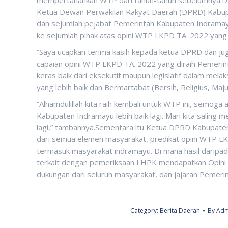
Ketua Dewan Perwakilan Rakyat Daerah (DPRD) Kabupa
dan sejumlah pejabat Pemerintah Kabupaten Indramay
ke sejumlah pihak atas opini WTP LKPD TA. 2022 yang
“Saya ucapkan terima kasih kepada ketua DPRD dan juga
capaian opini WTP LKPD TA. 2022 yang diraih Pemerint
keras baik dari eksekutif maupun legislatif dalam me
yang lebih baik dan Bermartabat (Bersih, Religius, Maj
”Alhamdulillah kita raih kembali untuk WTP ini, semo
Kabupaten Indramayu lebih baik lagi. Mari kita saling 
lagi,” tambahnya.Sementara itu Ketua DPRD Kabupate
dari semua elemen masyarakat, predikat opini WTP LKP
termasuk masyarakat indramayu. Di mana hasil daripa
terkait dengan pemeriksaan LHPK mendapatkan Opini W
dukungan dari seluruh masyarakat, dan jajaran Pemeri
Category:
Berita Daerah
By
Adm