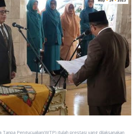
May
14
2023
 Tanpa Pengucualian(WTP) itulah prestasi yang dilaksanakan