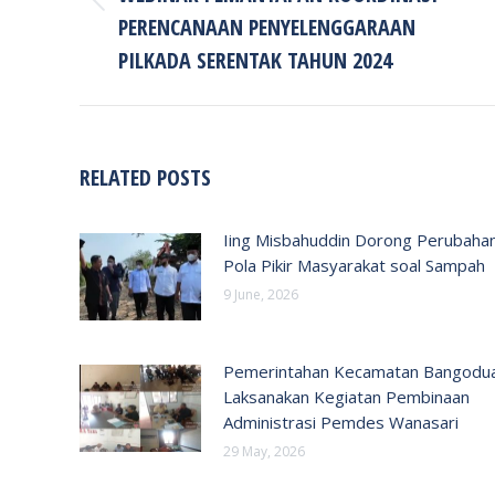
Previous
PERENCANAAN PENYELENGGARAAN
post:
PILKADA SERENTAK TAHUN 2024
RELATED POSTS
Iing Misbahuddin Dorong Perubaha
Pola Pikir Masyarakat soal Sampah
9 June, 2026
Pemerintahan Kecamatan Bangodu
Laksanakan Kegiatan Pembinaan
Administrasi Pemdes Wanasari
29 May, 2026