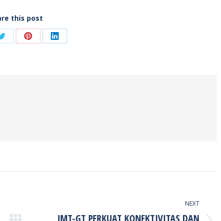
re this post
Share
Share
Share
on
on
on
ook
Twitter
Pinterest
LinkedIn
NEXT
IMT-GT PERKUAT KONEKTIVITAS DAN