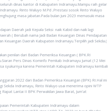
seluruh dinas kantor di Kabupaten Indramayu.Mampu raih gelar
 Indramayu. Rinto Waluyo M.Pd
.
Prestasi sosok Rinto Waluyo
ipenghujung masa jabatan.Pada bulan Juni 2023 memasuki masa
ndapan Daerah jadi Kepala Seksi naik Kabid dan naik lagi
 Daerah ( Berubah nama Jadi Badan Keuangan Dinas Pendapatan
n Keuangan Daerah Kabupaten Indramayu.Terpilih jadi Sekda.(
takan penilan dari Badan Pemeriksa Keuangan ( BPK.RI
.Siaran Pers Dinas Kominfo Pemkab Indramayu Jumat (12 Mei
asa syukurnya karena Pemerintah Kabupaten Indramayu kembali
)
ggaran 2022 dari Badan Pemeriksa Keuangan (BPK) RI.Hal ini
ngi Sekda Indramayu, Rinto Waluyo usai menerima opini WTP
Rapat Lantai II BPK Perwakilan Jawa Barat, Jum’at
apaian Pemerintah Kabupaten Indramayu dalam
am penyerahan WTP atas LKPD TA. 2023 ini turut dihadiri