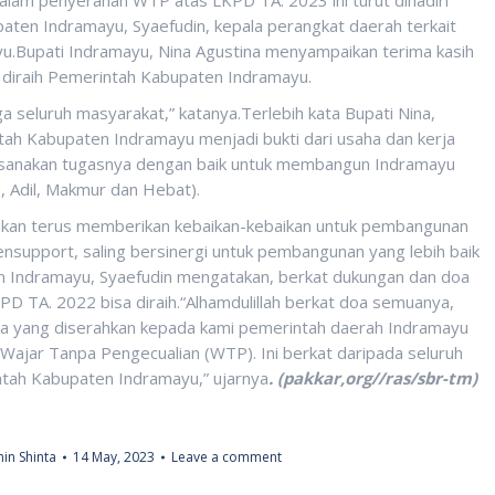
ten Indramayu, Syaefudin, kepala perangkat daerah terkait
u.Bupati Indramayu, Nina Agustina menyampaikan terima kasih
 diraih Pemerintah Kabupaten Indramayu.
 seluruh masyarakat,” katanya.Terlebih kata Bupati Nina,
ah Kabupaten Indramayu menjadi bukti dari usaha dan kerja
laksanakan tugasnya dengan baik untuk membangun Indramayu
u, Adil, Makmur dan Hebat).
ga akan terus memberikan kebaikan-kebaikan untuk pembangunan
mensupport, saling bersinergi untuk pembangunan yang lebih baik
n Indramayu, Syaefudin mengatakan, berkat dukungan dan doa
D TA. 2022 bisa diraih.“Alhamdulillah berkat doa semuanya,
da yang diserahkan kepada kami pemerintah daerah Indramayu
ajar Tanpa Pengecualian (WTP). Ini berkat daripada seluruh
ntah Kabupaten Indramayu,” ujarnya
. (pakkar,org//ras/sbr-tm)
in Shinta
14 May, 2023
Leave a comment