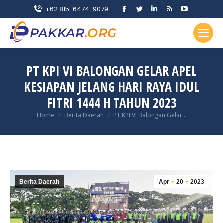
Facebook
Twitter
Linkedin
Rss
YouTube
+62 815-6474-9079
page
page
page
page
page
opens
opens
opens
opens
opens
in
in
in
in
in
new
new
new
new
new
PT KPI VI BALONGAN GELAR APEL
window
window
window
window
window
KESIAPAN JELANG HARI RAYA IDUL
FITRI 1444 H TAHUN 2023
You are here:
Home
Berita Daerah
PT KPI VI Balongan Gelar…
Berita Daerah
Apr
20
2023