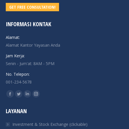
GET FREE CONSULTATION!
INFORMASI KONTAK
Alamat:
Alamat Kantor Yayasan Anda
Jam Kerja:
Senin - Jum'at: 8AM - 5PM
No. Telepon:
001-234-5678
Find us on:
Facebook
Twitter
Linkedin
Instagram
page
page
page
page
LAYANAN
opens
opens
opens
opens
in
in
in
in
Investment & Stock Exchange (clickable)
new
new
new
new