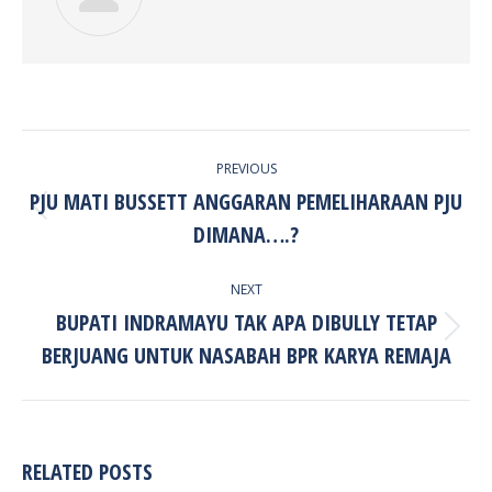
POST
PREVIOUS
NAVIGATION
PJU MATI BUSSETT ANGGARAN PEMELIHARAAN PJU
Previous
DIMANA….?
post:
NEXT
BUPATI INDRAMAYU TAK APA DIBULLY TETAP
Next
BERJUANG UNTUK NASABAH BPR KARYA REMAJA
post:
RELATED POSTS