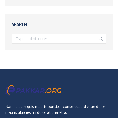
SEARCH
Search:
Nam id sem quis mauris porttitor conse quat id vitae dolor –
mauris ultricies mi dolor at pharetra.