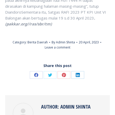
pada akhirnya kebahagiaan Idul Fitri 1444 H dapat
dirasakan di kampung halaman masing-masing”, tutup
DiandoroSementara itu, Satgas RAFI 2023 PT KPI Unit VI
Balongan akan bertugas mulai 19 s.d 30 April 2023
.
(pakkar.org//ras/sbr/tm)
Category:
Berita Daerah
By
Admin Shinta
20 April, 2023
Leave a comment
Share this post
Share
Share
Share
Share
on
on
on
on
Facebook
Twitter
Pinterest
LinkedIn
AUTHOR:
ADMIN SHINTA