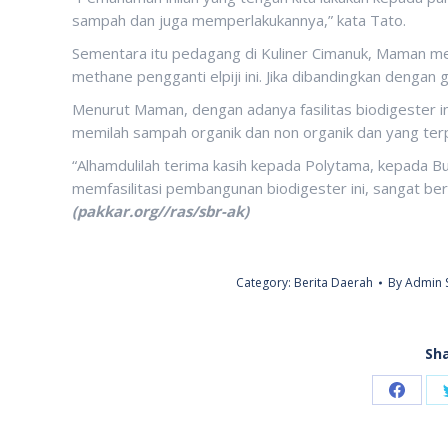
sampah dan juga memperlakukannya,” kata Tato.
Sementara itu pedagang di Kuliner Cimanuk, Maman m
methane pengganti elpiji ini. Jika dibandingkan dengan ga
Menurut Maman, dengan adanya fasilitas biodigester i
memilah sampah organik dan non organik dan yang te
“Alhamdulilah terima kasih kepada Polytama, kepada B
memfasilitasi pembangunan biodigester ini, sangat ber
(pakkar.org//ras/sbr-ak)
Category:
Berita Daerah
By
Admin 
Sha
Share
on