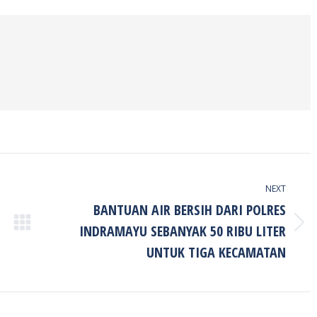
ook
Twitter
Pinterest
LinkedIn
NEXT
BANTUAN AIR BERSIH DARI POLRES
INDRAMAYU SEBANYAK 50 RIBU LITER
Next
post:
UNTUK TIGA KECAMATAN