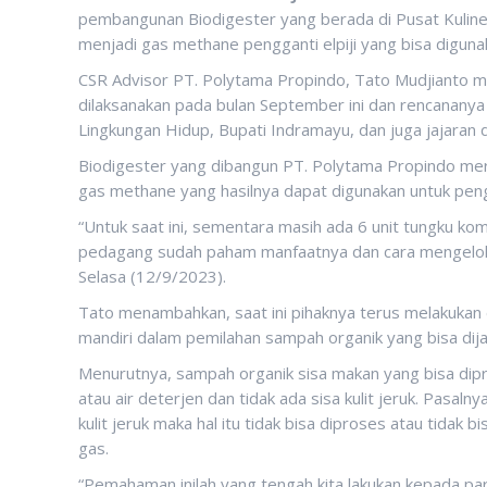
pembangunan Biodigester yang berada di Pusat Kuliner
menjadi gas methane pengganti elpiji yang bisa digun
CSR Advisor PT. Polytama Propindo, Tato Mudjianto m
dilaksanakan pada bulan September ini dan rencanany
Lingkungan Hidup, Bupati Indramayu, dan juga jajaran 
Biodigester yang dibangun PT. Polytama Propindo me
gas methane yang hasilnya dapat digunakan untuk pengg
“Untuk saat ini, sementara masih ada 6 unit tungku ko
pedagang sudah paham manfaatnya dan cara mengelolan
Selasa (12/9/2023).
Tato menambahkan, saat ini pihaknya terus melakukan
mandiri dalam pemilahan sampah organik yang bisa dij
Menurutnya, sampah organik sisa makan yang bisa di
atau air deterjen dan tidak ada sisa kulit jeruk. Pasal
kulit jeruk maka hal itu tidak bisa diproses atau tidak b
gas.
“Pemahaman inilah yang tengah kita lakukan kepada p