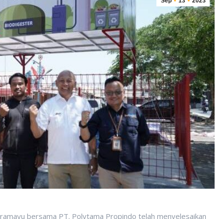
Sep
13
2023
ramayu bersama PT. Polytama Propindo telah menyelesaikan