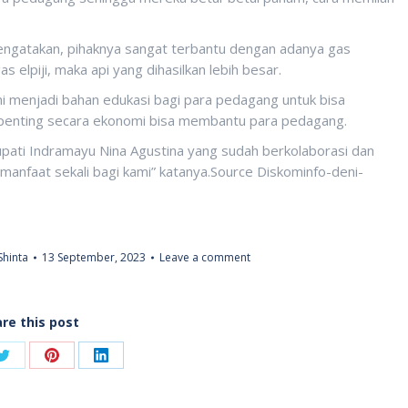
engatakan, pihaknya sangat terbantu dengan adanya gas
s elpiji, maka api yang dihasilkan lebih besar.
ni menjadi bahan edukasi bagi para pedagang untuk bisa
rpenting secara ekonomi bisa membantu para pedagang.
upati Indramayu Nina Agustina yang sudah berkolaborasi dan
manfaat sekali bagi kami” katanya.Source Diskominfo-deni-
Shinta
13 September, 2023
Leave a comment
re this post
Share
Share
Share
on
on
on