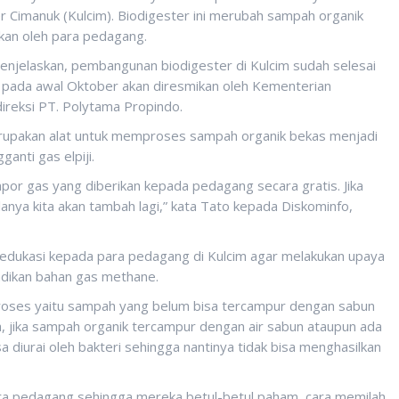
 Cimanuk (Kulcim). Biodigester ini merubah sampah organik
akan oleh para pedagang.
enjelaskan, pembangunan biodigester di Kulcim sudah selesai
a pada awal Oktober akan diresmikan oleh Kementerian
direksi PT. Polytama Propindo.
rupakan alat untuk memproses sampah organik bekas menjadi
anti gas elpiji.
mpor gas yang diberikan kepada pedagang secara gratis. Jika
ya kita akan tambah lagi,” kata Tato kepada Diskominfo,
 edukasi kepada para pedagang di Kulcim agar melakukan upaya
adikan bahan gas methane.
proses yaitu sampah yang belum bisa tercampur dengan sabun
nya, jika sampah organik tercampur dengan air sabun ataupun ada
isa diurai oleh bakteri sehingga nantinya tidak bisa menghasilkan
ara pedagang sehingga mereka betul-betul paham, cara memilah