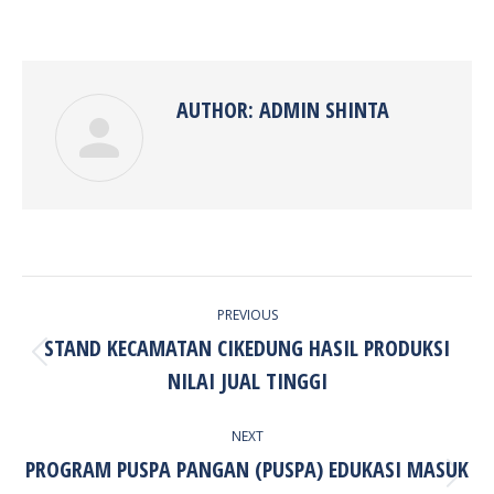
on
on
on
on
Facebook
Twitter
Pinterest
LinkedIn
AUTHOR:
ADMIN SHINTA
POST
PREVIOUS
NAVIGATION
STAND KECAMATAN CIKEDUNG HASIL PRODUKSI
Previous
NILAI JUAL TINGGI
post:
NEXT
PROGRAM PUSPA PANGAN (PUSPA) EDUKASI MASUK
Next