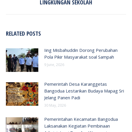
LINGKUNGAN SEKOLAH
post:
RELATED POSTS
Iing Misbahuddin Dorong Perubahan
Pola Pikir Masyarakat soal Sampah
9 June, 2026
Pemerintah Desa Karanggetas
Bangodua Lestarikan Budaya Mapag Sri
Jelang Panen Padi
30 May, 2026
Pemerintahan Kecamatan Bangodua
Laksanakan Kegiatan Pembinaan