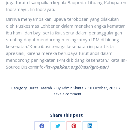
juga turut disampaikan kepala Bappeda-Litbang Kabupaten
Indramayu, Iin Indrayati.
Dirinya menyampaikan, upaya terobosan yang dilakukan
oleh Puskesmas Lohbener dalam menekan angka kematian
ibu hamil dan bayi serta ikut serta dalam penanggulangan
stunting dapat mendorong meningkatnya IPM di bidang
kesehatan.“Kontribusi tenaga kesehatan ini patut kita
apresiasi, karena mereka berupaya turut andil dalam
mendorong peningkatan IPM di bidang kesehatan,” kata Iin-
Source Diskominfo-fkr
-(pakkar.org//ras//grt-par)
Category:
Berita Daerah
By
Admin Shinta
10 October, 2023
Leave a comment
Share this post
Share
Share
Share
Share