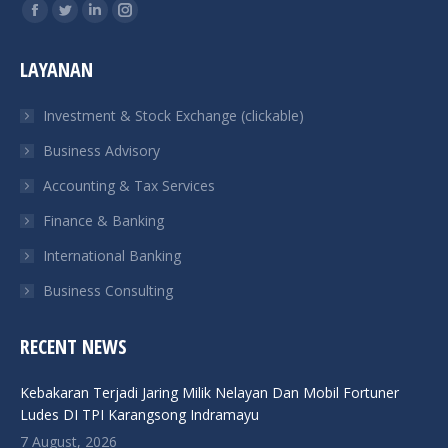
Find us on:
Facebook
Twitter
Linkedin
Instagram
page
page
page
page
LAYANAN
opens
opens
opens
opens
in
in
in
in
Investment & Stock Exchange (clickable)
new
new
new
new
Business Advisory
window
window
window
window
Accounting & Tax Services
Finance & Banking
International Banking
Business Consulting
RECENT NEWS
Kebakaran Terjadi Jaring Milik Nelayan Dan Mobil Fortuner
Ludes DI TPI Karangsong Indramayu
7 August, 2026