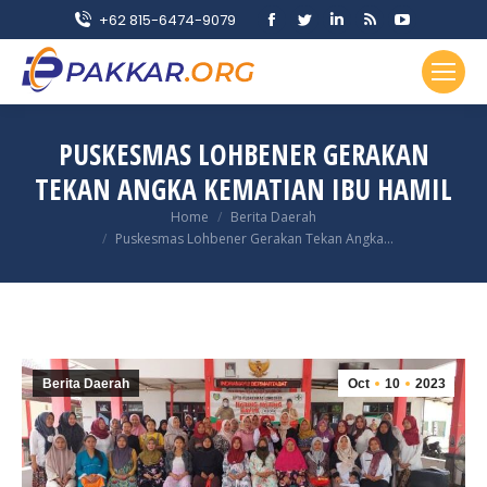
Facebook
Twitter
Linkedin
Rss
YouTube
+62 815-6474-9079
page
page
page
page
page
opens
opens
opens
opens
opens
in
in
in
in
in
new
new
new
new
new
PUSKESMAS LOHBENER GERAKAN
window
window
window
window
window
TEKAN ANGKA KEMATIAN IBU HAMIL
You are here:
Home
Berita Daerah
Puskesmas Lohbener Gerakan Tekan Angka…
Berita Daerah
Oct
10
2023