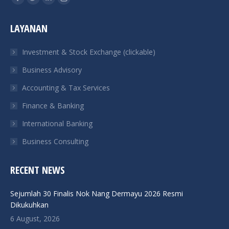
Facebook
Twitter
Linkedin
Instagram
page
page
page
page
LAYANAN
opens
opens
opens
opens
in
in
in
in
Investment & Stock Exchange (clickable)
new
new
new
new
Business Advisory
window
window
window
window
Accounting & Tax Services
Finance & Banking
International Banking
Business Consulting
RECENT NEWS
Sejumlah 30 Finalis Nok Nang Dermayu 2026 Resmi
Dikukuhkan
6 August, 2026