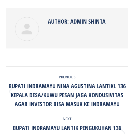
Facebook
Twitter
Pinterest
LinkedIn
AUTHOR:
ADMIN SHINTA
POST
PREVIOUS
NAVIGATION
BUPATI INDRAMAYU NINA AGUSTINA LANTIKL 136
KEPALA DESA/KUWU PESAN JAGA KONDUSIVITAS
Previous
post:
AGAR INVESTOR BISA MASUK KE INDRAMAYU
NEXT
BUPATI INDRAMAYU LANTIK PENGUKUHAN 136