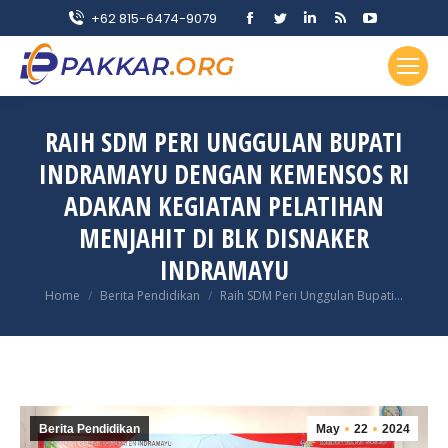
Facebook
Twitter
Linkedin
Rss
YouTube
+62 815-6474-9079
page
page
page
page
page
opens
opens
opens
opens
opens
in
in
in
in
in
new
new
new
new
new
RAIH SDM PERI UNGGULAN BUPATI
window
window
window
window
window
INDRAMAYU DENGAN KEMENSOS RI
ADAKAN KEGIATAN PELATIHAN
MENJAHIT DI BLK DISNAKER
INDRAMAYU
You are here:
Home
Berita Pendidikan
Raih SDM Peri Unggulan Bupati…
Berita Pendidikan
May
22
2024