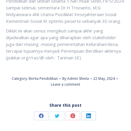
Pendidikan dan latihan selama 5 hari mulai Senin,19/5/2024
sampai selesai, sementara Dr.H.Trisnanto, M.Si
Widyaiswara Ahli Utama Pusdiklat Kesejahteraan Sosial
Kementrian Sosial RI optimis peserta sebanyak 30 orang.
Diklat ini akan serius mengikuti sampai akhir yang
dijadwalkan agar apa yang diharapkan oleh stakeholder
juga dari masing -masing pemerintahan Kelurahan/desa,
tercapai tujuannya menjadi Perempuan Berdikari akhirnya.
(pakkar.org//ras/@ oleh : Tariman SE)
Category:
Berita Pendidikan
By
Admin Shinta
22 May, 2024
Leave a comment
Share this post
Share
Share
Share
Share
on
on
on
on