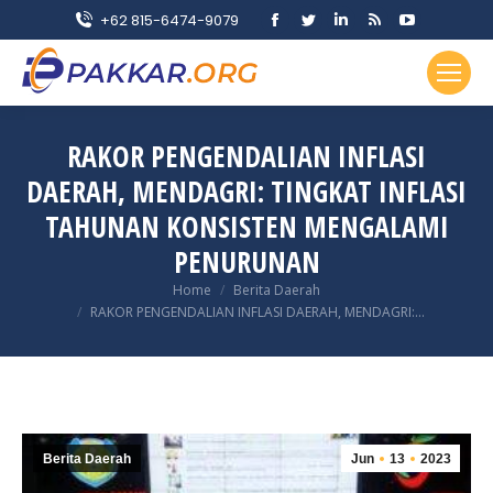
Facebook
Twitter
Linkedin
Rss
YouTube
+62 815-6474-9079
page
page
page
page
page
opens
opens
opens
opens
opens
in
in
in
in
in
new
new
new
new
new
RAKOR PENGENDALIAN INFLASI
window
window
window
window
window
DAERAH, MENDAGRI: TINGKAT INFLASI
TAHUNAN KONSISTEN MENGALAMI
PENURUNAN
You are here:
Home
Berita Daerah
RAKOR PENGENDALIAN INFLASI DAERAH, MENDAGRI:…
Berita Daerah
Jun
13
2023