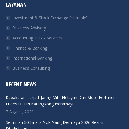
LAYANAN
opens
opens
opens
opens
in
in
in
in
Investment & Stock Exchange (clickable)
new
new
new
new
Business Advisory
window
window
window
window
Accounting & Tax Services
Finance & Banking
International Banking
Business Consulting
RECENT NEWS
Kebakaran Terjadi Jaring Milik Nelayan Dan Mobil Fortuner
Ludes DI TPI Karangsong Indramayu
7 August, 2026
Sejumlah 30 Finalis Nok Nang Dermayu 2026 Resmi
Dikukuhkan