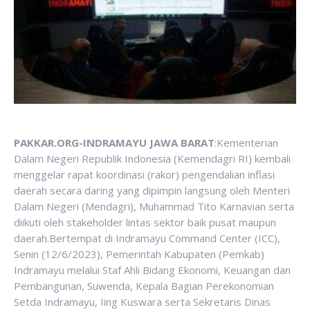
PAKKAR.ORG-INDRAMAYU JAWA BARAT
:Kementerian
Dalam Negeri Republik Indonesia (Kemendagri RI) kembali
menggelar rapat koordinasi (rakor) pengendalian inflasi
daerah secara daring yang dipimpin langsung oleh Menteri
Dalam Negeri (Mendagri), Muhammad Tito Karnavian serta
diikuti oleh stakeholder lintas sektor baik pusat maupun
daerah.Bertempat di Indramayu Command Center (ICC),
Senin (12/6/2023), Pemerintah Kabupaten (Pemkab)
Indramayu melalui Staf Ahli Bidang Ekonomi, Keuangan dan
Pembangunan, Suwenda, Kepala Bagian Perekonomian
Setda Indramayu, Iing Kuswara serta Sekretaris Dinas