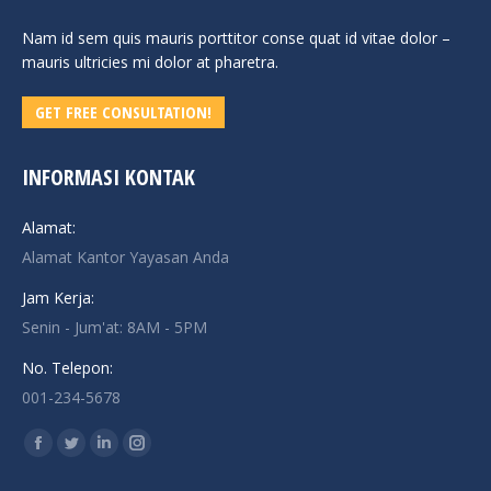
Nam id sem quis mauris porttitor conse quat id vitae dolor –
mauris ultricies mi dolor at pharetra.
GET FREE CONSULTATION!
INFORMASI KONTAK
Alamat:
Alamat Kantor Yayasan Anda
Jam Kerja:
Senin - Jum'at: 8AM - 5PM
No. Telepon:
001-234-5678
Find us on:
Facebook
Twitter
Linkedin
Instagram
page
page
page
page