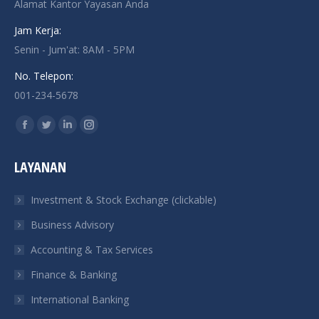
Alamat Kantor Yayasan Anda
Jam Kerja:
Senin - Jum'at: 8AM - 5PM
No. Telepon:
001-234-5678
Find us on:
Facebook
Twitter
Linkedin
Instagram
page
page
page
page
LAYANAN
opens
opens
opens
opens
in
in
in
in
Investment & Stock Exchange (clickable)
new
new
new
new
Business Advisory
window
window
window
window
Accounting & Tax Services
Finance & Banking
International Banking