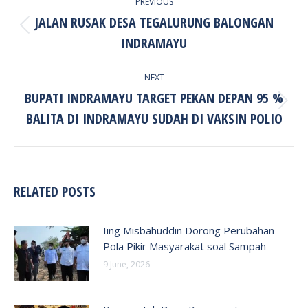
PREVIOUS
NAVIGATION
JALAN RUSAK DESA TEGALURUNG BALONGAN
Previous
INDRAMAYU
post:
NEXT
BUPATI INDRAMAYU TARGET PEKAN DEPAN 95 %
Next
BALITA DI INDRAMAYU SUDAH DI VAKSIN POLIO
post:
RELATED POSTS
Iing Misbahuddin Dorong Perubahan
Pola Pikir Masyarakat soal Sampah
9 June, 2026