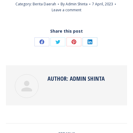
Category:
Berita Daerah
By
Admin Shinta
7 April, 2023
Leave a comment
Share this post
Share
Share
Share
Share
on
on
on
on
Facebook
Twitter
Pinterest
LinkedIn
AUTHOR:
ADMIN SHINTA
POST