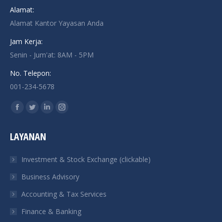
Alamat:
Alamat Kantor Yayasan Anda
Jam Kerja:
Senin - Jum'at: 8AM - 5PM
No. Telepon:
001-234-5678
Find us on:
Facebook
Twitter
Linkedin
Instagram
page
page
page
page
LAYANAN
opens
opens
opens
opens
in
in
in
in
Investment & Stock Exchange (clickable)
new
new
new
new
Business Advisory
window
window
window
window
Accounting & Tax Services
Finance & Banking