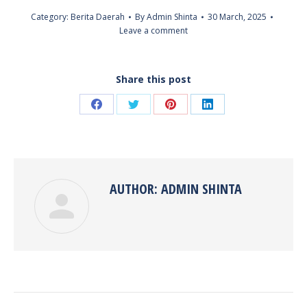
Category:
Berita Daerah
By
Admin Shinta
30 March, 2025
Leave a comment
Share this post
Share
Share
Share
Share
on
on
on
on
Facebook
Twitter
Pinterest
LinkedIn
AUTHOR:
ADMIN SHINTA
POST