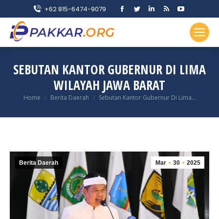
Facebook
Twitter
Linkedin
Rss
YouTube
+62 815-6474-9079
page
page
page
page
page
opens
opens
opens
opens
opens
in
in
in
in
in
new
new
new
new
new
SEBUTAN KANTOR GUBERNUR DI LIMA
window
window
window
window
window
WILAYAH JAWA BARAT
You are here:
Home
Berita Daerah
Sebutan Kantor Gubernur Di Lima…
Berita Daerah
Mar
30
2025