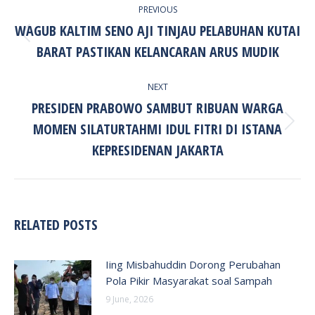
PREVIOUS
NAVIGATION
WAGUB KALTIM SENO AJI TINJAU PELABUHAN KUTAI
Previous
BARAT PASTIKAN KELANCARAN ARUS MUDIK
post:
NEXT
PRESIDEN PRABOWO SAMBUT RIBUAN WARGA
MOMEN SILATURTAHMI IDUL FITRI DI ISTANA
Next
post:
KEPRESIDENAN JAKARTA
RELATED POSTS
Iing Misbahuddin Dorong Perubahan
Pola Pikir Masyarakat soal Sampah
9 June, 2026