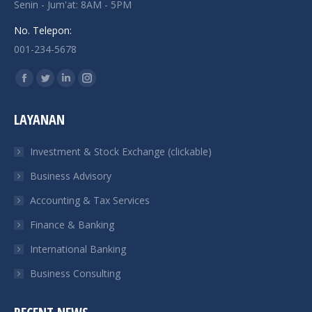
Senin - Jum'at: 8AM - 5PM
No. Telepon:
001-234-5678
Find us on:
Facebook
Twitter
Linkedin
Instagram
page
page
page
page
LAYANAN
opens
opens
opens
opens
in
in
in
in
Investment & Stock Exchange (clickable)
new
new
new
new
Business Advisory
window
window
window
window
Accounting & Tax Services
Finance & Banking
International Banking
Business Consulting