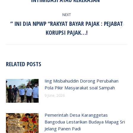
NEXT
” INI DIA NPWP “RAKYAT BAYAR PAJAK : PEJABAT
Next
KORUPSI PAJAK…!
post:
RELATED POSTS
Iing Misbahuddin Dorong Perubahan
Pola Pikir Masyarakat soal Sampah
9 June, 2026
Pemerintah Desa Karanggetas
Bangodua Lestarikan Budaya Mapag Sri
Jelang Panen Padi