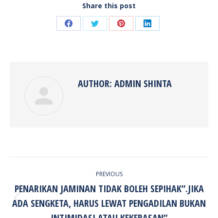
Share this post
Share
Share
Share
Share
on
on
on
on
Facebook
Twitter
Pinterest
LinkedIn
AUTHOR:
ADMIN SHINTA
POST
PREVIOUS
NAVIGATION
PENARIKAN JAMINAN TIDAK BOLEH SEPIHAK”.JIKA
ADA SENGKETA, HARUS LEWAT PENGADILAN BUKAN
Previous
post:
INTIMIDASI ATAU KEKERASAN”