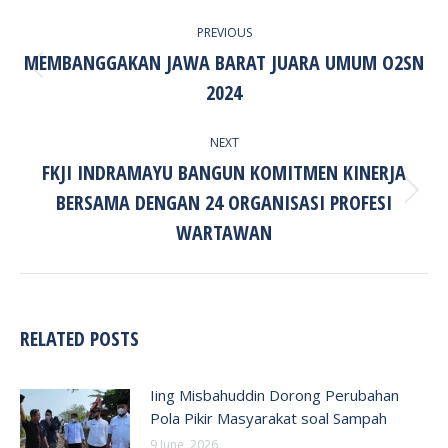
POST
PREVIOUS
NAVIGATION
MEMBANGGAKAN JAWA BARAT JUARA UMUM O2SN
Previous
2024
post:
NEXT
FKJI INDRAMAYU BANGUN KOMITMEN KINERJA
BERSAMA DENGAN 24 ORGANISASI PROFESI
Next
post:
WARTAWAN
RELATED POSTS
Iing Misbahuddin Dorong Perubahan
Pola Pikir Masyarakat soal Sampah
9 June, 2026