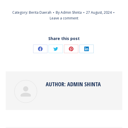
Category:
Berita Daerah
By
Admin Shinta
27 August, 2024
Leave a comment
Share this post
Share
Share
Share
Share
on
on
on
on
Facebook
Twitter
Pinterest
LinkedIn
AUTHOR:
ADMIN SHINTA