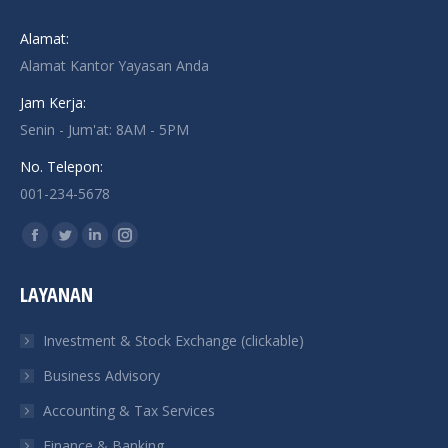
Alamat:
Alamat Kantor Yayasan Anda
Jam Kerja:
Senin - Jum'at: 8AM - 5PM
No. Telepon:
001-234-5678
Find us on:
Facebook
Twitter
Linkedin
Instagram
page
page
page
page
LAYANAN
opens
opens
opens
opens
in
in
in
in
Investment & Stock Exchange (clickable)
new
new
new
new
Business Advisory
window
window
window
window
Accounting & Tax Services
Finance & Banking