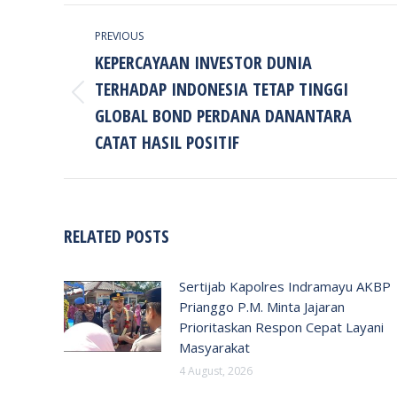
POST
PREVIOUS
NAVIGATION
KEPERCAYAAN INVESTOR DUNIA
TERHADAP INDONESIA TETAP TINGGI
Previous
GLOBAL BOND PERDANA DANANTARA
post:
CATAT HASIL POSITIF
RELATED POSTS
Sertijab Kapolres Indramayu AKBP
Prianggo P.M. Minta Jajaran
Prioritaskan Respon Cepat Layani
Masyarakat
4 August, 2026