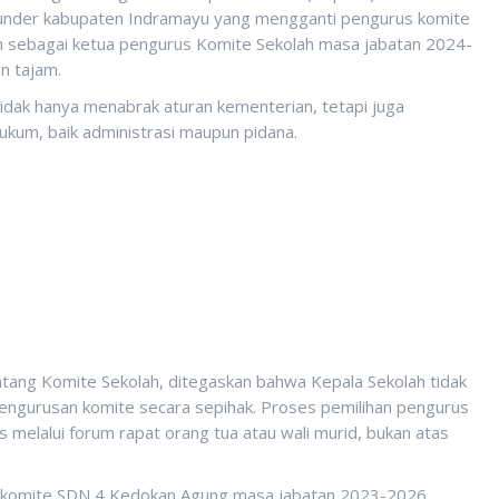
nder kabupaten Indramayu yang mengganti pengurus komite
 sebagai ketua pengurus Komite Sekolah masa jabatan 2024-
n tajam.
tidak hanya menabrak aturan kementerian, tetapi juga
kum, baik administrasi maupun pidana.
ng Komite Sekolah, ditegaskan bahwa Kepala Sekolah tidak
engurusan komite secara sepihak. Proses pemilihan pengurus
 melalui forum rapat orang tua atau wali murid, bukan atas
tua komite SDN 4 Kedokan Agung masa jabatan 2023-2026