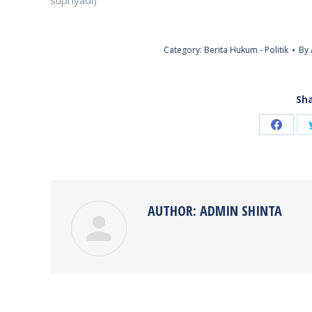
supriyadi)
Category:
Berita Hukum - Politik
By
Sha
Share
on
Faceb
AUTHOR:
ADMIN SHINTA