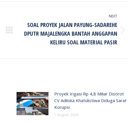
NEXT
SOAL PROYEK JALAN PAYUNG-SADAREHE
DPUTR MAJALENGKA BANTAH ANGGAPAN
Next
post:
KELIRU SOAL MATERIAL PASIR
Proyek Irigasi Rp 4,8 Miliar Disorot
CV Adiloka Khatulistiwa Diduga Sarat
Korupsi
1 August, 2026