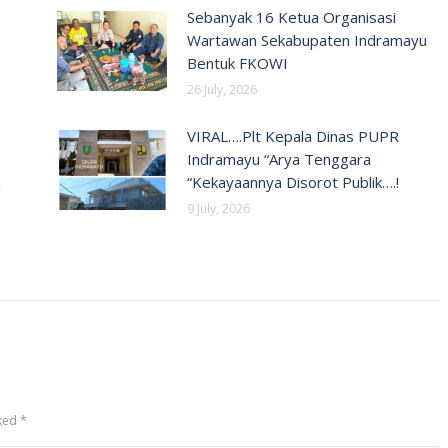
Sebanyak 16 Ketua Organisasi
Wartawan Sekabupaten Indramayu
Bentuk FKOWI
26 July, 2026
VIRAL….Plt Kepala Dinas PUPR
Indramayu “Arya Tenggara
n
“Kekayaannya Disorot Publik….!
9 July, 2026
rked
*