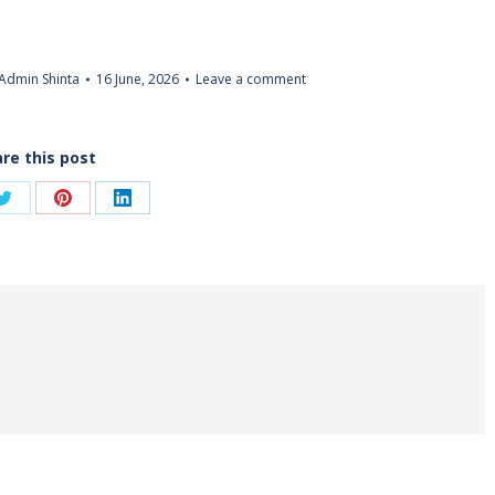
Admin Shinta
16 June, 2026
Leave a comment
re this post
Share
Share
Share
on
on
on
ook
Twitter
Pinterest
LinkedIn