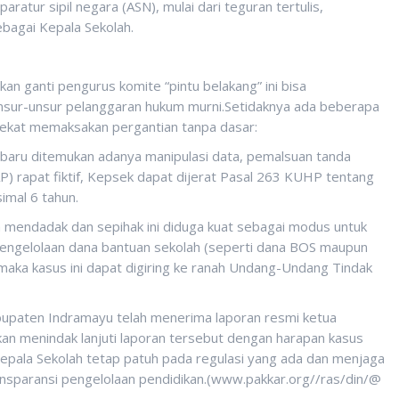
aratur sipil negara (ASN), mulai dari teguran tertulis,
bagai Kepala Sekolah.
an ganti pengurus komite “pintu belakang” ini bisa
unsur-unsur pelanggaran hukum murni.Setidaknya ada beberapa
nekat memaksakan pergantian tanpa dasar:
baru ditemukan adanya manipulasi data, pemalsuan tanda
) rapat fiktif, Kepsek dapat dijerat Pasal 263 KUHP tentang
mal 6 tahun.
ara mendadak dan sepihak ini diduga kuat sebagai modus untuk
gelolaan dana bantuan sekolah (seperti dana BOS maupun
maka kasus ini dapat digiring ke ranah Undang-Undang Tindak
kabupaten Indramayu telah menerima laporan resmi ketua
an menindak lanjuti laporan tersebut dengan harapan kasus
 Kepala Sekolah tetap patuh pada regulasi yang ada dan menjaga
ansparansi pengelolaan pendidikan.(www.pakkar.org//ras/din/@