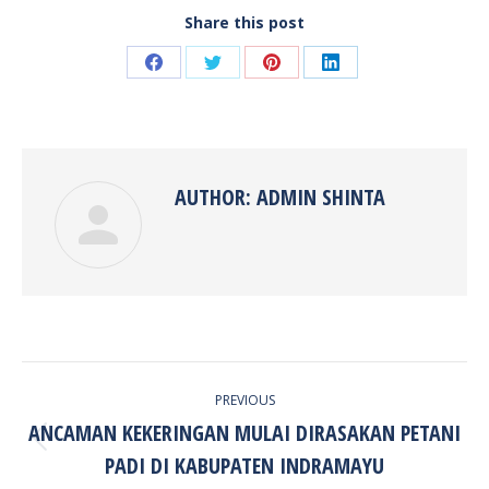
Share this post
Share
Share
Share
Share
on
on
on
on
Facebook
Twitter
Pinterest
LinkedIn
AUTHOR:
ADMIN SHINTA
POST
PREVIOUS
NAVIGATION
ANCAMAN KEKERINGAN MULAI DIRASAKAN PETANI
Previous
PADI DI KABUPATEN INDRAMAYU
post: