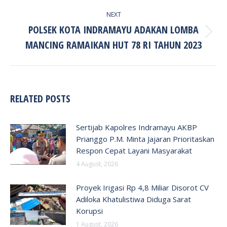
NEXT
POLSEK KOTA INDRAMAYU ADAKAN LOMBA
Next
MANCING RAMAIKAN HUT 78 RI TAHUN 2023
post:
RELATED POSTS
Sertijab Kapolres Indramayu AKBP
Prianggo P.M. Minta Jajaran Prioritaskan
Respon Cepat Layani Masyarakat
4 August, 2026
Proyek Irigasi Rp 4,8 Miliar Disorot CV
Adiloka Khatulistiwa Diduga Sarat
Korupsi
1 August, 2026