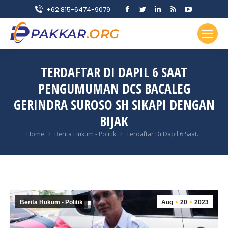
Facebook
Twitter
Linkedin
Rss
YouTube
+62 815-6474-9079
page
page
page
page
page
opens
opens
opens
opens
opens
in
in
in
in
in
new
new
new
new
new
TERDAFTAR DI DAPIL 6 SAAT
window
window
window
window
window
PENGUMUMAN DCS BACALEG
GERINDRA SUROSO SH SIKAPI DENGAN
BIJAK
You are here:
Home
Berita Hukum - Politik
Terdaftar Di Dapil 6 Saat…
Berita Hukum - Politik
Aug
20
2023