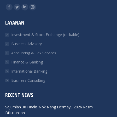
Find us on:
Facebook
Twitter
Linkedin
Instagram
page
page
page
page
LAYANAN
opens
opens
opens
opens
in
in
in
in
Investment & Stock Exchange (clickable)
new
new
new
new
Business Advisory
window
window
window
window
Accounting & Tax Services
Finance & Banking
International Banking
Business Consulting
RECENT NEWS
Sejumlah 30 Finalis Nok Nang Dermayu 2026 Resmi
Dikukuhkan