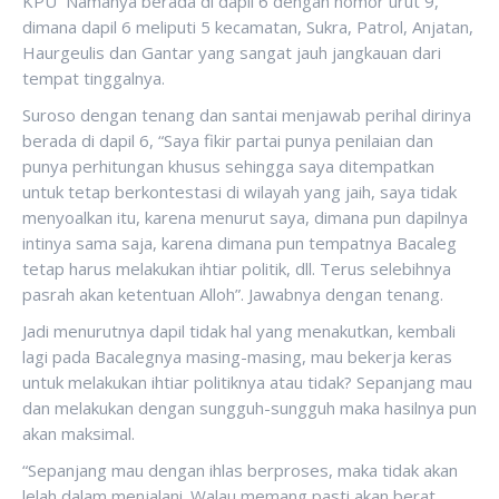
KPU Namanya berada di dapil 6 dengan nomor urut 9,
dimana dapil 6 meliputi 5 kecamatan, Sukra, Patrol, Anjatan,
Haurgeulis dan Gantar yang sangat jauh jangkauan dari
tempat tinggalnya.
Suroso dengan tenang dan santai menjawab perihal dirinya
berada di dapil 6, “Saya fikir partai punya penilaian dan
punya perhitungan khusus sehingga saya ditempatkan
untuk tetap berkontestasi di wilayah yang jaih, saya tidak
menyoalkan itu, karena menurut saya, dimana pun dapilnya
intinya sama saja, karena dimana pun tempatnya Bacaleg
tetap harus melakukan ihtiar politik, dll. Terus selebihnya
pasrah akan ketentuan Alloh”. Jawabnya dengan tenang.
Jadi menurutnya dapil tidak hal yang menakutkan, kembali
lagi pada Bacalegnya masing-masing, mau bekerja keras
untuk melakukan ihtiar politiknya atau tidak? Sepanjang mau
dan melakukan dengan sungguh-sungguh maka hasilnya pun
akan maksimal.
“Sepanjang mau dengan ihlas berproses, maka tidak akan
lelah dalam menjalani. Walau memang pasti akan berat