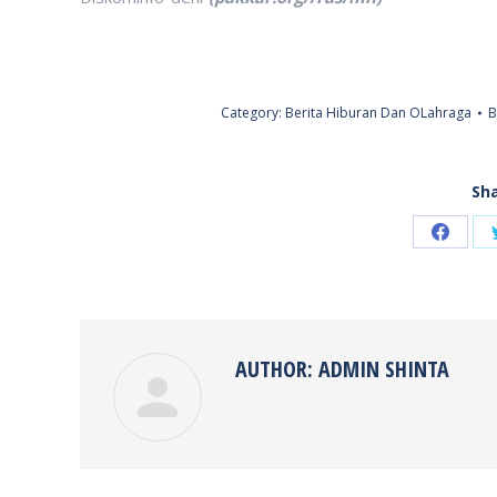
Category:
Berita Hiburan Dan OLahraga
Sha
Share
on
Faceb
AUTHOR:
ADMIN SHINTA