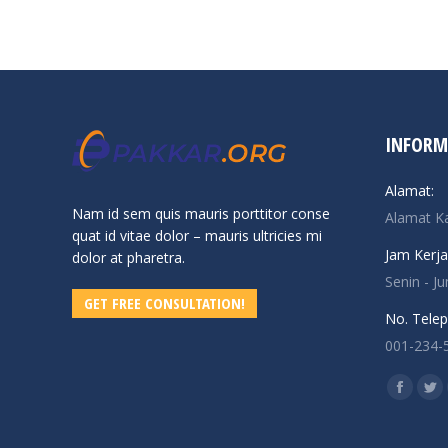
INFORM
Alamat:
Nam id sem quis mauris porttitor conse
Alamat K
quat id vitae dolor – mauris ultricies mi
Jam Kerja
dolor at pharetra.
Senin - J
GET FREE CONSULTATION!
No. Telep
001-234-
Find us o
Facebo
Twi
page
pa