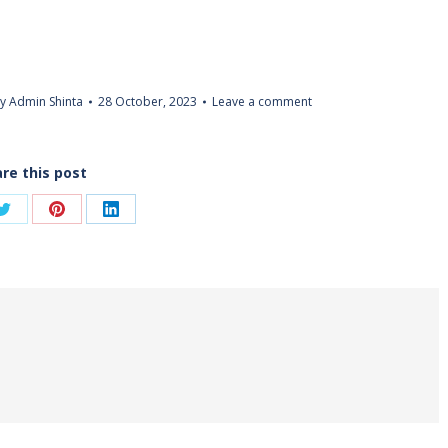
By
Admin Shinta
28 October, 2023
Leave a comment
re this post
Share
Share
Share
on
on
on
ook
Twitter
Pinterest
LinkedIn