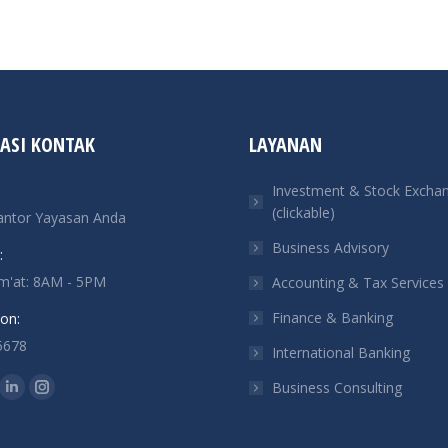
ASI KONTAK
LAYANAN
Investment & Stock Excha
(clickable)
antor Yayasan Anda
Business Advisory
:
um'at: 8AM - 5PM
Accounting & Tax Services
Finance & Banking
on:
5678
International Banking
n:
Business Consulting
ok
tter
Linkedin
Instagram
ge
page
page