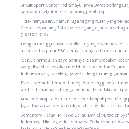
Sirkuit Sport Center Indramayu, Jawa Barat berlangsun
seorang ‘navigator’ dari seorang pembalap.
Tidak hanya seru, namun juga tegang itulah yang terja
Center sepanjang 3,4 kilometer yang dijadikan sebagai 
(28/10/2023).
Dengan menggunakan Corolla DX yang dikemudikan Fre
manuver berputar 380 derajat mengitari barier dan menu
“Seru, alhamdulilah saya akhirnya bisa merasakan keser
yang disambut tepukan meriah dari penonton.Kejurnas 
Indonesia yang diselenggarakan dengan menggunakan j
Event otomotif tersebut menjadi kebanggaan lantara
bertaraf nasional sehingga mendapatkan dukungan penu
Nina berharap, event ini dapat berdampak positif bagi
juga diharapkan berdampak positif bagi dunia bisnis d
Sementara Ketua IMI Jawa Barat, Daniel Mutaqien Syaf
Indramayu Nina Agustina bersama Forkopimda Indrama
Diskominfo-deni
-(pakkar.org//ras/mh)