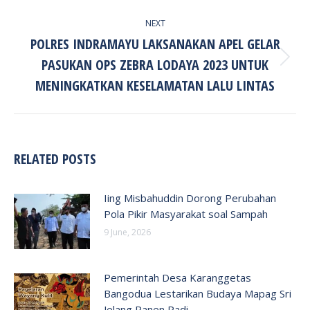
NEXT
POLRES INDRAMAYU LAKSANAKAN APEL GELAR
PASUKAN OPS ZEBRA LODAYA 2023 UNTUK
Next
post:
MENINGKATKAN KESELAMATAN LALU LINTAS
RELATED POSTS
Iing Misbahuddin Dorong Perubahan
Pola Pikir Masyarakat soal Sampah
9 June, 2026
Pemerintah Desa Karanggetas
Bangodua Lestarikan Budaya Mapag Sri
Jelang Panen Padi