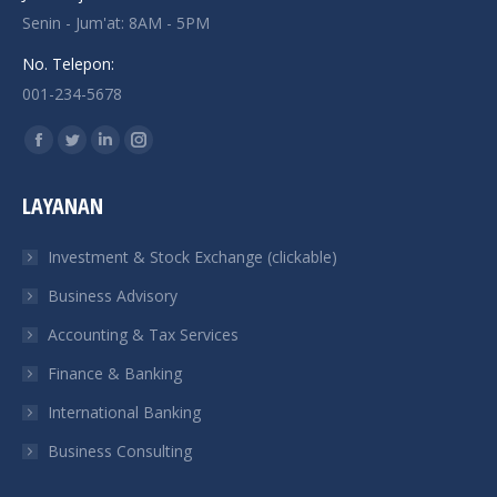
Senin - Jum'at: 8AM - 5PM
No. Telepon:
001-234-5678
Find us on:
Facebook
Twitter
Linkedin
Instagram
page
page
page
page
LAYANAN
opens
opens
opens
opens
in
in
in
in
Investment & Stock Exchange (clickable)
new
new
new
new
Business Advisory
window
window
window
window
Accounting & Tax Services
Finance & Banking
International Banking
Business Consulting