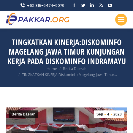
Facebook
Twitter
Linkedin
Rss
YouTube
+62 815-6474-9079
page
page
page
page
page
opens
opens
opens
opens
opens
in
in
in
in
in
new
new
new
new
new
TINGKATKAN KINERJA:DISKOMINFO
window
window
window
window
window
MAGELANG JAWA TIMUR KUNJUNGAN
KERJA PADA DISKOMINFO INDRAMAYU
You are here:
Home
Berita Daerah
TINGKATKAN KINERJA:Diskominfo Magelang Jawa Timur…
Berita Daerah
Sep
4
2023