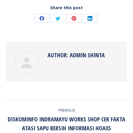
Share this post
Share
Share
Share
Share
on
on
on
on
Facebook
Twitter
Pinterest
LinkedIn
AUTHOR:
ADMIN SHINTA
POST
PREVIOUS
NAVIGATION
DISKOMINFO INDRAMAYU WORKS SHOP CEK FAKTA
Previous
ATASI SAPU BERSIH INFORMASI HOAXS
post: