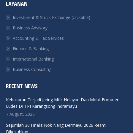
LAYANAN
opens
opens
opens
opens
in
in
in
in
Investment & Stock Exchange (clickable)
new
new
new
new
Business Advisory
window
window
window
window
Accounting & Tax Services
Finance & Banking
International Banking
Business Consulting
RECENT NEWS
Kebakaran Terjadi Jaring Milik Nelayan Dan Mobil Fortuner
Ludes DI TPI Karangsong Indramayu
7 August, 2026
Sejumlah 30 Finalis Nok Nang Dermayu 2026 Resmi
Dikukuhkan