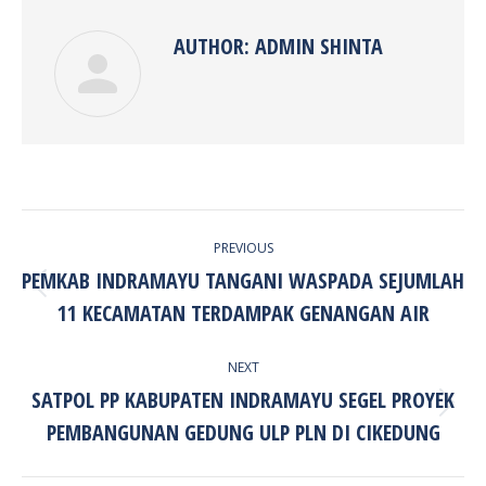
AUTHOR:
ADMIN SHINTA
POST
PREVIOUS
NAVIGATION
PEMKAB INDRAMAYU TANGANI WASPADA SEJUMLAH
Previous
11 KECAMATAN TERDAMPAK GENANGAN AIR
post:
NEXT
SATPOL PP KABUPATEN INDRAMAYU SEGEL PROYEK
Next
PEMBANGUNAN GEDUNG ULP PLN DI CIKEDUNG
post: