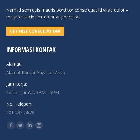
Nam id sem quis mauris porttitor conse quat id vitae dolor –
mauris ultricies mi dolor at pharetra.
GET FREE CONSULTATION!
INFORMASI KONTAK
Alamat:
Alamat Kantor Yayasan Anda
Jam Kerja:
Senin - Jum'at: 8AM - 5PM
No. Telepon:
001-234-5678
Find us on:
Facebook
Twitter
Linkedin
Instagram
page
page
page
page