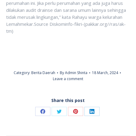
perumahan ini. Jika perlu perumahan yang ada juga harus
dilakukan audit drainse dan sarana umum lainnya sehingga
tidak merusak lingkungan,” kata Rahayu warga kelurahan
Lemahmekar.Source Diskominfo-fikri-(pakkar.org//ras/ak-
tm)
Category:
Berita Daerah
By
Admin Shinta
18 March, 2024
Leave a comment
Share this post
Share
Share
Share
Share
on
on
on
on
Facebook
Twitter
Pinterest
LinkedIn