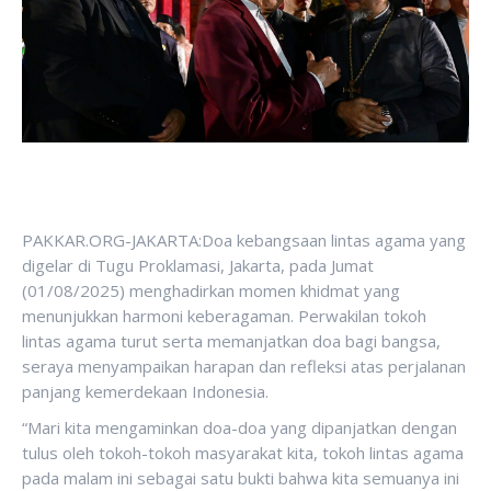
PAKKAR.ORG-JAKARTA:Doa kebangsaan lintas agama yang
digelar di Tugu Proklamasi, Jakarta, pada Jumat
(01/08/2025) menghadirkan momen khidmat yang
menunjukkan harmoni keberagaman. Perwakilan tokoh
lintas agama turut serta memanjatkan doa bagi bangsa,
seraya menyampaikan harapan dan refleksi atas perjalanan
panjang kemerdekaan Indonesia.
“Mari kita mengaminkan doa-doa yang dipanjatkan dengan
tulus oleh tokoh-tokoh masyarakat kita, tokoh lintas agama
pada malam ini sebagai satu bukti bahwa kita semuanya ini