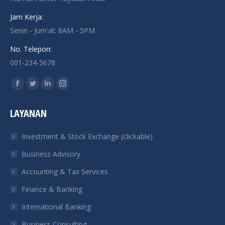
Jam Kerja:
Senin - Jum'at: 8AM - 5PM
No. Telepon:
001-234-5678
Find us on:
Facebook
Twitter
Linkedin
Instagram
page
page
page
page
LAYANAN
opens
opens
opens
opens
in
in
in
in
Investment & Stock Exchange (clickable)
new
new
new
new
Business Advisory
window
window
window
window
Accounting & Tax Services
Finance & Banking
International Banking
Business Consulting