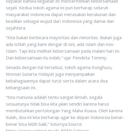
sepakat bahwa kegiatan ini mencerminkan kebersamaan
sejati. Kedua tokoh agama ini pun berharap seluruh
masyarakat Indonesia dapat merasakan kerukunan dan
keadilan sebagai wujud dari Indonesia yang damai dan
sejahtera.
“Kita bukan berbicara mayoritas dan minoritas. Bukan juga
ada istilah yang kami dengar di sini, ada Islam dan non-
Islam. Tapi kita melihat kebersamaan pada malam hari ini.
Dan kebersamaan itu indah,” ujar Pendeta Tommy.
Senada dengan hal tersebut, tokoh agama Konghucu,
Wonsei Sunarta Hidayat juga menyampaikan
kebahagiaannya dapat turut serta dalam acara doa
kebangsaan ini.
“Kita manusia adalah tentu sangat lemah, segala
sesuatunya tidak bisa kita jalan sendiri karena harus
membutuhkan pertolongan Yang Maha Kuasa. Oleh karena
itulah, doa ini kita berharap agar ke depan Indonesia benar-
benar bisa lebih baik,” tuturnya.Source
https://www.setneg.go.id/-BPMI Setpres-