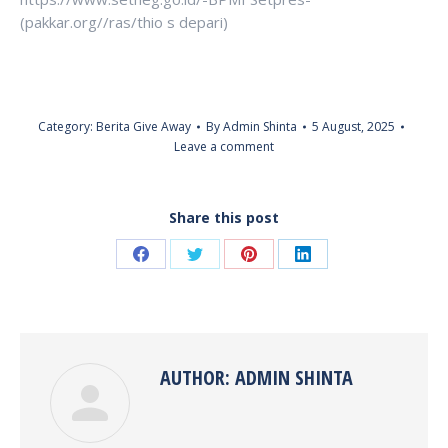
(pakkar.org//ras/thio s depari)
Category:
Berita Give Away
By
Admin Shinta
5 August, 2025
Leave a comment
Share this post
Share
Share
Share
Share
on
on
on
on
Facebook
Twitter
Pinterest
LinkedIn
AUTHOR:
ADMIN SHINTA