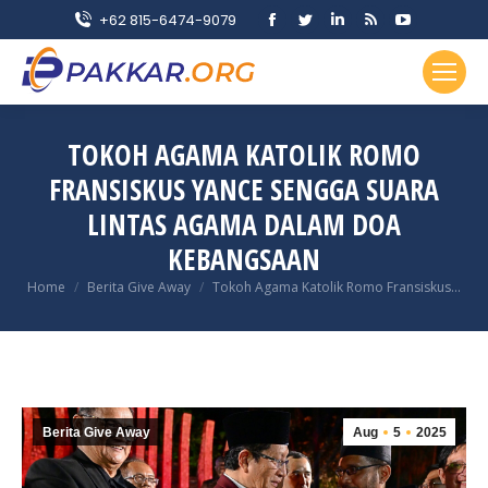
Facebook
Twitter
Linkedin
Rss
YouTube
+62 815-6474-9079
page
page
page
page
page
opens
opens
opens
opens
opens
in
in
in
in
in
new
new
new
new
new
TOKOH AGAMA KATOLIK ROMO
window
window
window
window
window
FRANSISKUS YANCE SENGGA SUARA
LINTAS AGAMA DALAM DOA
KEBANGSAAN
You are here:
Home
Berita Give Away
Tokoh Agama Katolik Romo Fransiskus…
Berita Give Away
Aug
5
2025