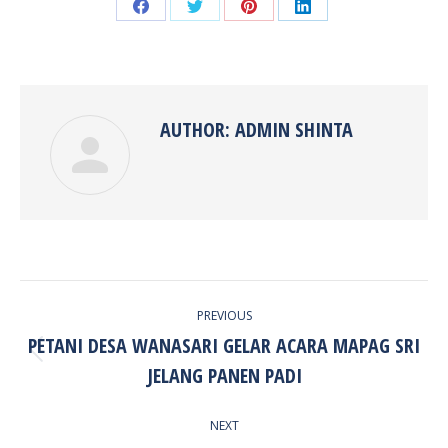
Share
Share
Share
Share
on
on
on
on
Facebook
Twitter
Pinterest
LinkedIn
AUTHOR:
ADMIN SHINTA
POST
PREVIOUS
NAVIGATION
PETANI DESA WANASARI GELAR ACARA MAPAG SRI
Previous
JELANG PANEN PADI
post:
NEXT