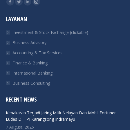
Find us on:
Facebook
Twitter
Linkedin
Instagram
page
page
page
page
LAYANAN
opens
opens
opens
opens
in
in
in
in
Investment & Stock Exchange (clickable)
new
new
new
new
Business Advisory
window
window
window
window
Accounting & Tax Services
Finance & Banking
International Banking
Business Consulting
RECENT NEWS
Kebakaran Terjadi Jaring Milik Nelayan Dan Mobil Fortuner
Ludes DI TPI Karangsong Indramayu
7 August, 2026