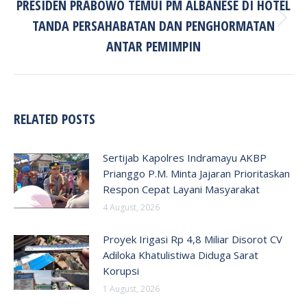
PRESIDEN PRABOWO TEMUI PM ALBANESE DI HOTEL
TANDA PERSAHABATAN DAN PENGHORMATAN
Next
post:
ANTAR PEMIMPIN
RELATED POSTS
Sertijab Kapolres Indramayu AKBP
Prianggo P.M. Minta Jajaran Prioritaskan
Respon Cepat Layani Masyarakat
4 August, 2026
Proyek Irigasi Rp 4,8 Miliar Disorot CV
Adiloka Khatulistiwa Diduga Sarat
Korupsi
1 August, 2026