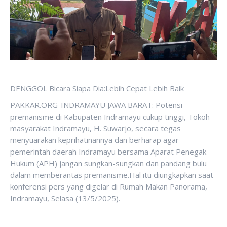
DENGGOL Bicara Siapa Dia:Lebih Cepat Lebih Baik
PAKKAR.ORG-INDRAMAYU JAWA BARAT: Potensi
premanisme di Kabupaten Indramayu cukup tinggi, Tokoh
masyarakat Indramayu, H. Suwarjo, secara tegas
menyuarakan keprihatinannya dan berharap agar
pemerintah daerah Indramayu bersama Aparat Penegak
Hukum (APH) jangan sungkan-sungkan dan pandang bulu
dalam memberantas premanisme.Hal itu diungkapkan saat
konferensi pers yang digelar di Rumah Makan Panorama,
Indramayu, Selasa (13/5/2025).