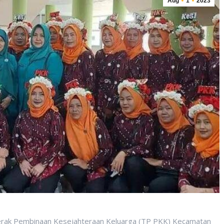
Aug
1
2023
rak Pembinaan Kesejahteraan Keluarga (TP PKK) Kecamatan