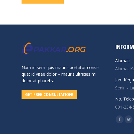
INFORM
Alamat:
Nam id sem quis mauris porttitor conse
Alamat K
quat id vitae dolor – mauris ultricies mi
Jam Kerja
dolor at pharetra.
Senin - J
GET FREE CONSULTATION!
No. Telep
001-234-
Find us o
Facebo
Twi
page
pa