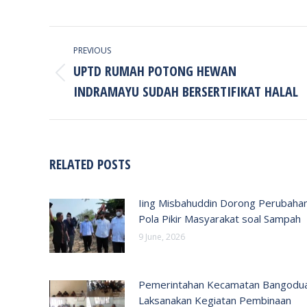
POST
PREVIOUS
NAVIGATION
UPTD RUMAH POTONG HEWAN
Previous
INDRAMAYU SUDAH BERSERTIFIKAT HALAL
post:
RELATED POSTS
Iing Misbahuddin Dorong Perubaha
Pola Pikir Masyarakat soal Sampah
9 June, 2026
Pemerintahan Kecamatan Bangodu
Laksanakan Kegiatan Pembinaan