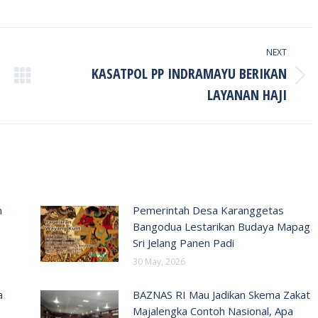
NEXT
KASATPOL PP INDRAMAYU BERIKAN
Next
LAYANAN HAJI
post:
n
Pemerintah Desa Karanggetas
Bangodua Lestarikan Budaya Mapag
Sri Jelang Panen Padi
30 May, 2026
a
BAZNAS RI Mau Jadikan Skema Zakat
Majalengka Contoh Nasional, Apa