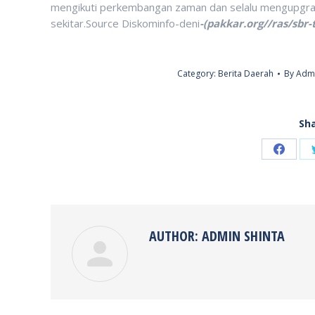
mengikuti perkembangan zaman dan selalu mengupgrade
sekitar.Source Diskominfo-deni
-(pakkar.org//ras/sbr-
Category:
Berita Daerah
By
Admi
Sha
Share
on
Faceb
AUTHOR:
ADMIN SHINTA