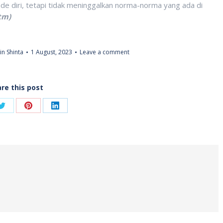
 diri, tetapi tidak meninggalkan norma-norma yang ada di
tm)
n Shinta
1 August, 2023
Leave a comment
re this post
Share
Share
Share
on
on
on
ook
Twitter
Pinterest
LinkedIn