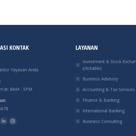
ASI KONTAK
LAYANAN
Investment & Stock Excha
(clickable)
antor Yayasan Anda
Business Advisory
:
um'at: 8AM - 5PM
Accounting & Tax Services
Finance & Banking
on:
5678
International Banking
n:
Business Consulting
ok
tter
Linkedin
Instagram
ge
page
page