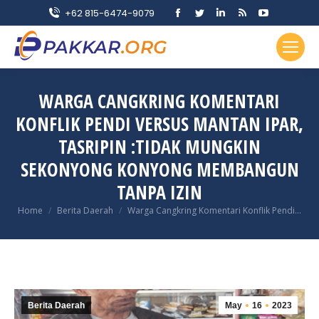
Facebook
Twitter
Linkedin
Rss
YouTube
+62 815-6474-9079
page
page
page
page
page
opens
opens
opens
opens
opens
in
in
in
in
in
new
new
new
new
new
WARGA CANGKRING KOMENTARI
window
window
window
window
window
KONFLIK PENDI VERSUS MANTAN IPAR,
TASRIPIN :TIDAK MUNGKIN
SEKONYONG KONYONG MEMBANGUN
TANPA IZIN
You are here:
Home
Berita Daerah
Warga Cangkring Komentari Konflik Pendi…
Berita Daerah
May
16
2023