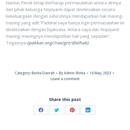
Namun Pendi tetap berharap permasalahan antara dirinya
dan pihak keluarga Nopiyanti dapat diselesaikan secara
kekeluargaan dengan seluruhnya mendapatkan hak masing-
masing yang adil.“Padahal saya hanya ingin permasalahan ini
diselesaikan dengan bijaksana. Antara saya dan Nopiyanti
masing-masingnya mendapatkan hak yang sepadan”.
Tegasnya
-(pakkar.org//ras/grt/@sihab)
Category:
Berita Daerah
By
Admin Shinta
16 May, 2023
Leave a comment
Share this post
Share
Share
Share
Share
on
on
on
on