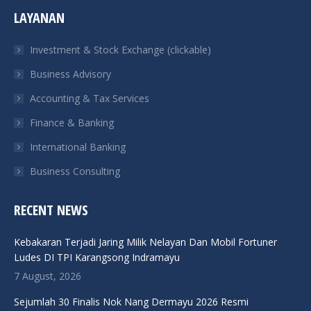
page
page
page
page
LAYANAN
opens
opens
opens
opens
in
in
in
in
Investment & Stock Exchange (clickable)
new
new
new
new
Business Advisory
window
window
window
window
Accounting & Tax Services
Finance & Banking
International Banking
Business Consulting
RECENT NEWS
Kebakaran Terjadi Jaring Milik Nelayan Dan Mobil Fortuner
Ludes DI TPI Karangsong Indramayu
7 August, 2026
Sejumlah 30 Finalis Nok Nang Dermayu 2026 Resmi