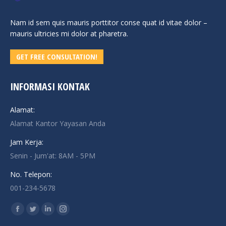
Nam id sem quis mauris porttitor conse quat id vitae dolor –
mauris ultricies mi dolor at pharetra.
GET FREE CONSULTATION!
INFORMASI KONTAK
Alamat:
Alamat Kantor Yayasan Anda
Jam Kerja:
Senin - Jum'at: 8AM - 5PM
No. Telepon:
001-234-5678
Find us on:
Facebook
Twitter
Linkedin
Instagram