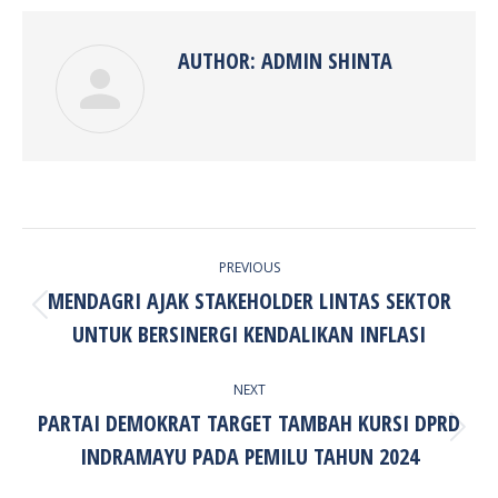
Facebook
Twitter
Pinterest
LinkedIn
AUTHOR:
ADMIN SHINTA
POST
PREVIOUS
NAVIGATION
MENDAGRI AJAK STAKEHOLDER LINTAS SEKTOR
Previous
UNTUK BERSINERGI KENDALIKAN INFLASI
post:
NEXT
PARTAI DEMOKRAT TARGET TAMBAH KURSI DPRD
Next
INDRAMAYU PADA PEMILU TAHUN 2024
post: