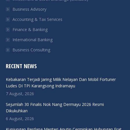
new
new
new
new
Business Advisory
window
window
window
window
Accounting & Tax Services
Finance & Banking
International Banking
Business Consulting
RECENT NEWS
Kebakaran Terjadi Jaring Milik Nelayan Dan Mobil Fortuner
Ludes DI TPI Karangsong Indramayu
7 August, 2026
Sejumlah 30 Finalis Nok Nang Dermayu 2026 Resmi
Dikukuhkan
6 August, 2026
Kunjungan Perdana Menteri Anutin Cerminkan Hubungan Erat