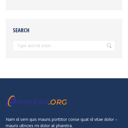
SEARCH
Search:
Nam id sem quis mauris porttitor conse quat id vitae dolor –
mauris ultricies mi dolor at pharetra.