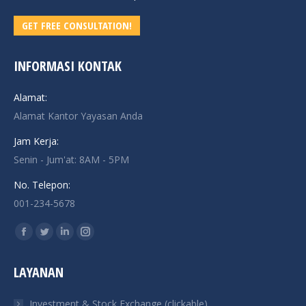
GET FREE CONSULTATION!
INFORMASI KONTAK
Alamat:
Alamat Kantor Yayasan Anda
Jam Kerja:
Senin - Jum'at: 8AM - 5PM
No. Telepon:
001-234-5678
Find us on:
Facebook
Twitter
Linkedin
Instagram
page
page
page
page
LAYANAN
opens
opens
opens
opens
in
in
in
in
Investment & Stock Exchange (clickable)