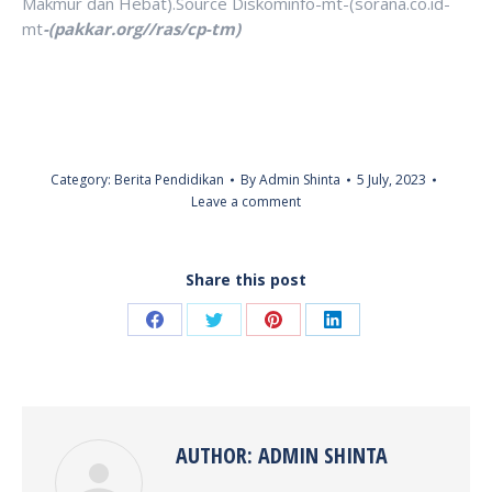
Makmur dan Hebat).Source Diskominfo-mt-(sorana.co.id-
mt
-(pakkar.org//ras/cp-tm)
Category:
Berita Pendidikan
By
Admin Shinta
5 July, 2023
Leave a comment
Share this post
Share
Share
Share
Share
on
on
on
on
Facebook
Twitter
Pinterest
LinkedIn
AUTHOR:
ADMIN SHINTA