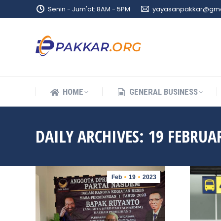
Senin - Jum'at: 8AM - 5PM
yayasanpakkar@gma
HOME
GENERAL BUSINESS
HOME
GENERAL BUSINESS
DAILY ARCHIVES:
19 FEBRUA
Feb
19
2023