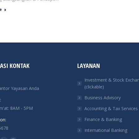
e
ASI KONTAK
LAYANAN
Investment & Stock Excha
(clickable)
antor Yayasan Anda
Business Advisory
:
um'at: 8AM - 5PM
Accounting & Tax Services
Finance & Banking
on:
5678
International Banking