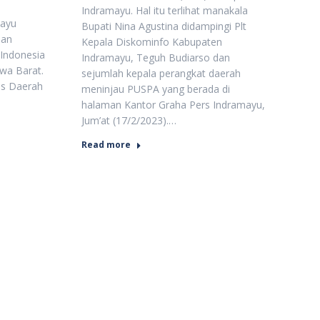
Indramayu. Hal itu terlihat manakala
mayu
Bupati Nina Agustina didampingi Plt
dan
Kepala Diskominfo Kabupaten
Indonesia
Indramayu, Teguh Budiarso dan
awa Barat.
sejumlah kepala perangkat daerah
is Daerah
meninjau PUSPA yang berada di
halaman Kantor Graha Pers Indramayu,
Jum’at (17/2/2023).…
Read more