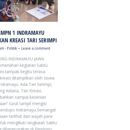
SMPN 1 INDRAMAYU
AN KREASI TARI SERIMPI
m - Politik
Leave a comment
ORG-INDRAMAYU JAWA
meriahan kegiatan Sabtu
 ini tampak begitu terasa.
kreasi ditampilkan oleh siswa
dramayu. Ada Tari Serimpi,
ng Kelana, Tari Kreasi,
 bahkan sampai kesenian
aan” turut tampil mengisi
 Pendopo Indramayu.Semangat
iaan terlihat dari wajah para
ntuk mengikuti rangkaian Sabtu
g dilangsungkan di Pendopo…