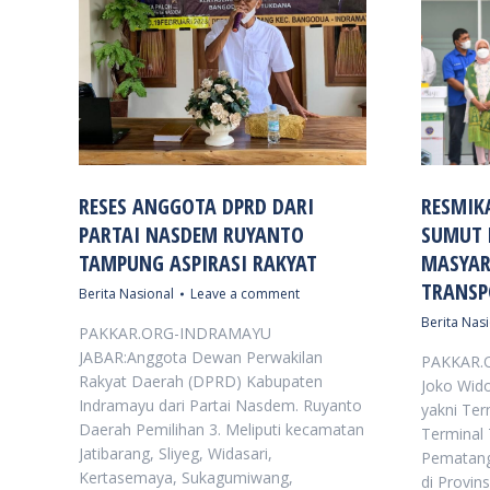
RESES ANGGOTA DPRD DARI
RESMIK
PARTAI NASDEM RUYANTO
SUMUT 
TAMPUNG ASPIRASI RAKYAT
MASYAR
TRANSP
Berita Nasional
Leave a comment
Berita Nas
PAKKAR.ORG-INDRAMAYU
JABAR:Anggota Dewan Perwakilan
PAKKAR.
Rakyat Daerah (DPRD) Kabupaten
Joko Wid
Indramayu dari Partai Nasdem. Ruyanto
yakni Te
Daerah Pemilihan 3. Meliputi kecamatan
Terminal 
Jatibarang, Sliyeg, Widasari,
Pematang
Kertasemaya, Sukagumiwang,
di Provin