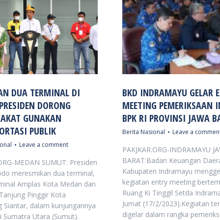
AN DUA TERMINAL DI
BKD INDRAMAYU GELAR 
PRESIDEN DORONG
MEETING PEMERIKSAAN 
AKAT GUNAKAN
BPK RI PROVINSI JAWA B
ORTASI PUBLIK
Berita Nasional
Leave a commen
ional
Leave a comment
PAKJKAR.ORG-INDRAMAYU J
BARAT:Badan Keuangan Daer
ORG-MEDAN SUMUT: Presiden
Kabupaten Indramayu mengge
odo meresmikan dua terminal,
kegiatan entry meeting bertem
rminal Amplas Kota Medan dan
Ruang Ki Tinggil Setda Indram
Tanjung Pinggir Kota
Jumat (17/2/2023).Kegiatan te
 Siantar, dalam kunjungannya
digelar dalam rangka pemerik
si Sumatra Utara (Sumut).