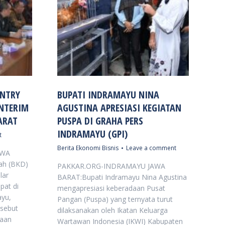
ENTRY
BUPATI INDRAMAYU NINA
INTERIM
AGUSTINA APRESIASI KEGIATAN
ARAT
PUSPA DI GRAHA PERS
INDRAMAYU (GPI)
t
Berita Ekonomi Bisnis
Leave a comment
AWA
ah (BKD)
PAKKAR.ORG-INDRAMAYU JAWA
lar
BARAT:Bupati Indramayu Nina Agustina
pat di
mengapresiasi keberadaan Pusat
ayu,
Pangan (Puspa) yang ternyata turut
rsebut
dilaksanakan oleh Ikatan Keluarga
saan
Wartawan Indonesia (IKWI) Kabupaten