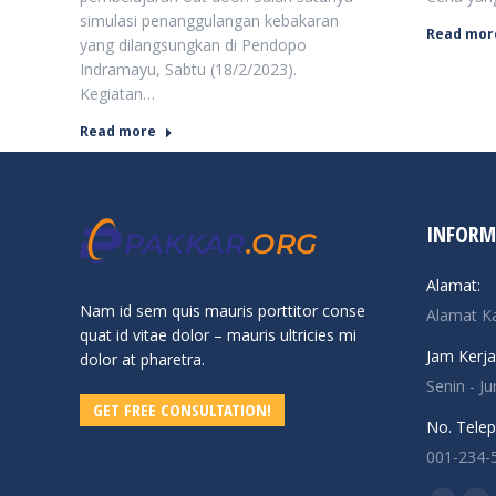
simulasi penanggulangan kebakaran
Read mor
yang dilangsungkan di Pendopo
Indramayu, Sabtu (18/2/2023).
Kegiatan…
Read more
INFORM
Alamat:
Nam id sem quis mauris porttitor conse
Alamat K
quat id vitae dolor – mauris ultricies mi
Jam Kerja
dolor at pharetra.
Senin - J
GET FREE CONSULTATION!
No. Telep
001-234-